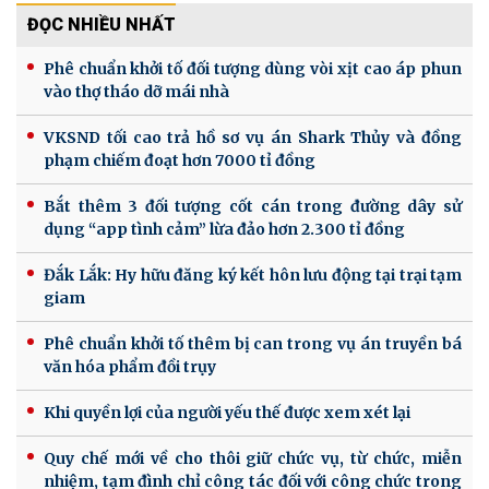
ĐỌC NHIỀU NHẤT
Phê chuẩn khởi tố đối tượng dùng vòi xịt cao áp phun
vào thợ tháo dỡ mái nhà
VKSND tối cao trả hồ sơ vụ án Shark Thủy và đồng
phạm chiếm đoạt hơn 7000 tỉ đồng
Bắt thêm 3 đối tượng cốt cán trong đường dây sử
dụng “app tình cảm” lừa đảo hơn 2.300 tỉ đồng
Đắk Lắk: Hy hữu đăng ký kết hôn lưu động tại trại tạm
giam
Phê chuẩn khởi tố thêm bị can trong vụ án truyền bá
văn hóa phẩm đồi trụy
Khi quyền lợi của người yếu thế được xem xét lại
Quy chế mới về cho thôi giữ chức vụ, từ chức, miễn
nhiệm, tạm đình chỉ công tác đối với công chức trong