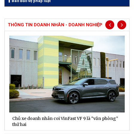
Báo Bảo vệ pháp luật
THÔNG TIN DOANH NHÂN - DOANH NGHIỆP
Chủ xe doanh nhân coi VinFast VF 9 là “văn phòng”
T
thứ hai
t