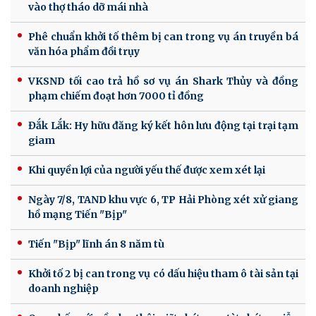
vào thợ tháo dỡ mái nhà
Phê chuẩn khởi tố thêm bị can trong vụ án truyền bá
văn hóa phẩm đồi trụy
VKSND tối cao trả hồ sơ vụ án Shark Thủy và đồng
phạm chiếm đoạt hơn 7000 tỉ đồng
Đắk Lắk: Hy hữu đăng ký kết hôn lưu động tại trại tạm
giam
Khi quyền lợi của người yếu thế được xem xét lại
Ngày 7/8, TAND khu vực 6, TP Hải Phòng xét xử giang
hồ mạng Tiến "Bịp"
Tiến "Bịp" lĩnh án 8 năm tù
Khởi tố 2 bị can trong vụ có dấu hiệu tham ô tài sản tại
doanh nghiệp