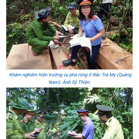
Khám nghiệm hiện trường vụ phá rừng ở Bắc Trà My (Quảng
Nam). Ảnh Sỹ Thiện.