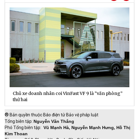
Chủ xe doanh nhân coi VinFast VF 9 là “văn phòng”
T
thứ hai
t
®
Bản quyền thuộc Báo điện tử Bảo vệ pháp luật
Tổng biên tập:
Nguyễn Văn Thắng
Phó Tổng biên tập:
Vũ Mạnh Hà, Nguyễn Mạnh Hưng, Hồ Thị
Kim Thoan