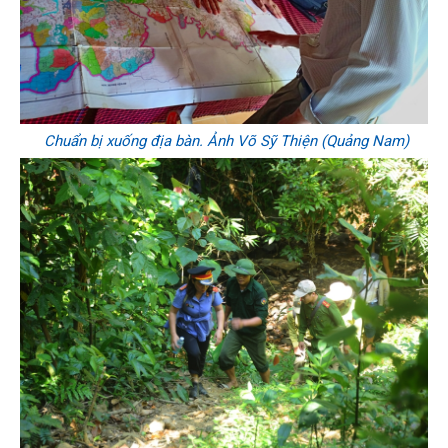
Chuẩn bị xuống địa bàn. Ảnh Võ Sỹ Thiện (Quảng Nam)