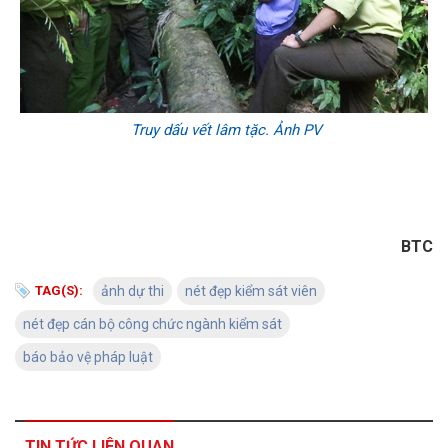
Truy dấu vết lâm tặc. Ảnh PV
BTC
TAG(S):
ảnh dự thi
nét đẹp kiểm sát viên
nét đẹp cán bộ công chức ngành kiểm sát
báo bảo vệ pháp luật
TIN TỨC LIÊN QUAN