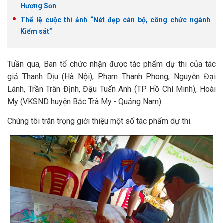
Hương Sơn
Thể lệ cuộc thi ảnh “Nét đẹp cán bộ, công chức ngành
Kiểm sát”
Tuần qua, Ban tổ chức nhận được tác phẩm dự thi của tác
giả Thanh Dịu (Hà Nội), Phạm Thanh Phong, Nguyễn Đại
Lánh, Trần Trân Định, Đậu Tuấn Anh (TP Hồ Chí Minh), Hoài
My (VKSND huyện Bắc Trà My - Quảng Nam).
Chúng tôi trân trọng giới thiệu một số tác phẩm dự thi.