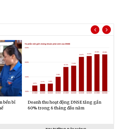
m bền bỉ
Doanh thu hoạt động DNSE tăng gần
Đa dạn
hế
60% trong 6 tháng đầu năm
gần 6.
đầu n