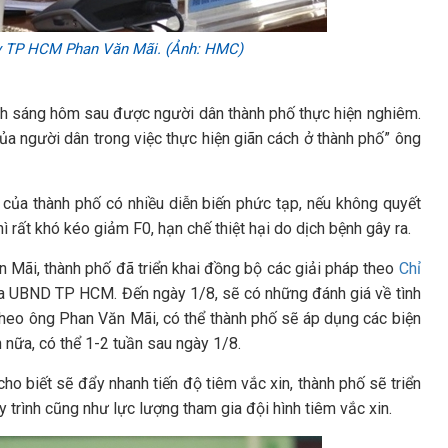
ủy TP HCM Phan Văn Mãi. (Ảnh: HMC)
6h sáng hôm sau được người dân thành phố thực hiện nghiêm.
của người dân trong việc thực hiện giãn cách ở thành phố” ông
của thành phố có nhiều diễn biến phức tạp, nếu không quyết
hì rất khó kéo giảm F0, hạn chế thiệt hại do dịch bệnh gây ra.
Mãi, thành phố đã triển khai đồng bộ các giải pháp theo
Chỉ
 UBND TP HCM. Đến ngày 1/8, sẽ có những đánh giá về tình
theo ông Phan Văn Mãi, có thể thành phố sẽ áp dụng các biện
 nữa, có thể 1-2 tuần sau ngày 1/8.
 biết sẽ đẩy nhanh tiến độ tiêm vắc xin, thành phố sẽ triển
 trình cũng như lực lượng tham gia đội hình tiêm vắc xin.