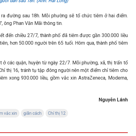
gười dân sau 18h. (Ảnh: Hải Long)
 ra đường sau 18h. Mỗi phường sẽ tổ chức tiêm ở hai điểm.
", ông Phan Văn Mãi thông tin.
 đến chiều 27/7, thành phố đã tiêm được gần 300.000 liều
iên, hơn 50.000 người trên 65 tuổi. Hôm qua, thành phố tiêm
 ở các quận, huyện từ ngày 22/7. Mỗi phường, xã, thị trấn tổ
Chỉ thị 16, tránh tụ tập đông người nên một điểm chỉ tiêm cho
tiêm xong 930.000 liều, gồm vắc xin AstraZeneca, Moderna,
Nguyễn Lánh
m vắc xin
giãn cách
Chỉ thị 12