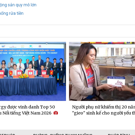
 động sản quy mô lớn
hống rửa tiền
gy được vinh danh Top 50
Người phụ nữ khiếm thị 20 nă
 Nổi tiếng Việt Nam 2026
"gieo" sinh kế cho người yếu t