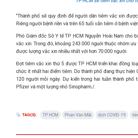
TP HCM sẽ tiêm vắc xin cho n
"Thành phố sẽ quy định để người dân tiêm vắc xin được
Riêng người bệnh nền và trên 65 tuổi vẫn tiêm ở bệnh viện
Phó Giám đốc Sở Y tế TP HCM Nguyễn Hoài Nam cho biết
vắc xin. Trong đó, khoảng 243.000 nguời thuộc nhóm ưu t
được lượng vắc xin nhiều nhất với hơn 70.000 người.
Đợt tiêm vắc xin thứ 5 được TP HCM triển khai đồng loạt
chức ít nhất hai điểm tiêm. Do thành phố đang thực hiện 
120 người mỗi ngày. Dự kiến trong hai tuần thành phố 
Pfizer và một lượng nhỏ Sinopharm./.
TAG(S):
TP HCM
Phan Văn Mãi
dịch COVID-19
tiê