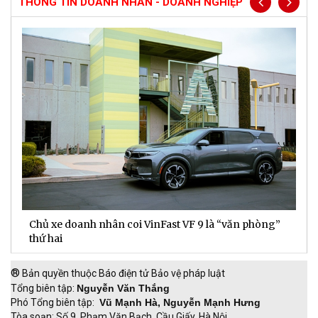
THÔNG TIN DOANH NHÂN - DOANH NGHIỆP
Chủ xe doanh nhân coi VinFast VF 9 là “văn phòng”
T
thứ hai
t
®
Bản quyền thuộc Báo điện tử Bảo vệ pháp luật
Tổng biên tập:
Nguyễn Văn Thắng
Phó Tổng biên tập:
Vũ Mạnh Hà, Nguyễn Mạnh Hưng
Tòa soạn: Số 9, Phạm Văn Bạch, Cầu Giấy, Hà Nội.