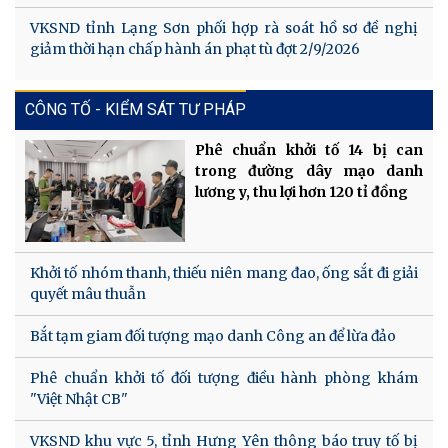
VKSND tỉnh Lạng Sơn phối hợp rà soát hồ sơ đề nghị
giảm thời hạn chấp hành án phạt tù đợt 2/9/2026
CÔNG TỐ - KIỂM SÁT TƯ PHÁP
Phê chuẩn khởi tố 14 bị can
trong đường dây mạo danh
lương y, thu lợi hơn 120 tỉ đồng
Khởi tố nhóm thanh, thiếu niên mang đao, ống sắt đi giải
quyết mâu thuẫn
Bắt tạm giam đối tượng mạo danh Công an để lừa đảo
Phê chuẩn khởi tố đối tượng điều hành phòng khám
"Việt Nhật CB"
VKSND khu vực 5, tỉnh Hưng Yên thông báo truy tố bị