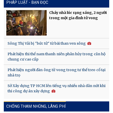
PHÁP LUẬT - BẠN ĐỌC
Cháy nhà lúc rạng sáng, 2 người
trong một gia đình tử vong
Sông Thị Vải bị "bức tử" từ bãi than ven sông
Phát hiện thi thể nam thanh niên phân hủy trong căn hộ
chung cư cao cấp
Phát hiện người đàn ông tử vong trong tư thế treo cổ tại
nhà trọ
Sở Xây dựng TP HCM lên tiếng vụ nhiều nhà dân nứt khi
thi công dự án xây dựng
CHỐNG THAM NHŨNG, LÃNG PHÍ