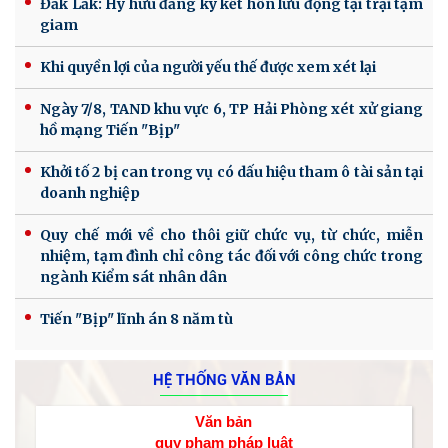
Đắk Lắk: Hy hữu đăng ký kết hôn lưu động tại trại tạm
giam
Khi quyền lợi của người yếu thế được xem xét lại
Ngày 7/8, TAND khu vực 6, TP Hải Phòng xét xử giang
hồ mạng Tiến "Bịp"
Khởi tố 2 bị can trong vụ có dấu hiệu tham ô tài sản tại
doanh nghiệp
Quy chế mới về cho thôi giữ chức vụ, từ chức, miễn
nhiệm, tạm đình chỉ công tác đối với công chức trong
ngành Kiểm sát nhân dân
Tiến "Bịp" lĩnh án 8 năm tù
HỆ THỐNG VĂN BẢN
Văn bản
quy phạm pháp luật