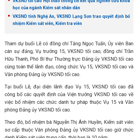
VKSND tối cao Hội thảo thông tin kết quả nghiên cứu khoa
học của ngành Kiểm sát nhân dân
VKSND tỉnh Nghệ An, VKSND Lạng Sơn trao quyết định bổ
nhiệm Kiểm sát viên, Kiểm tra viên
Tham dự buổi Lễ có đồng chí Tăng Ngọc Tuấn, Ủy viên Ban
cán sự đảng, Vụ trưởng 15, VKSND tối cao; đồng chí Trần
Hữu Thanh, Phó Bí thư Thường trực Đảng ủy VKSND tối cao
cùng toàn thể lãnh đạo, công chức Vụ 15, VKSND tối cao và
Văn phòng Đảng ủy VKSND tối cao.
Tại buổi Lễ, đại diện lãnh đạo Vụ 15, VKSND tối cao đã
công bố các quyết định của Viện trưởng VKSND tối cao về
việc bổ nhiệm các chức danh tư pháp thuộc Vụ 15 và Văn
phòng Đảng ủy VKSND tối cao.
Theo đó, bổ nhiệm bà Nguyễn Thị Ánh Huyền, Kiểm sát viên
sơ cấp thuộc Văn phòng Đảng ủy VKSND tối cao giữ chức
danh Kiểm sát viên trung cấp, thời hạn là 10 năm.