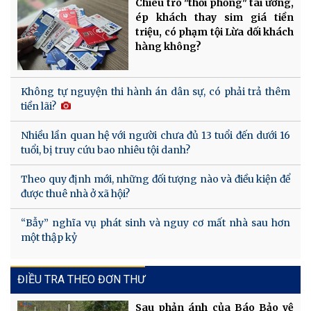
Chiêu trò "thổi phồng" tai ương,
ép khách thay sim giá tiền
triệu, có phạm tội Lừa dối khách
hàng không?
Không tự nguyện thi hành án dân sự, có phải trả thêm
tiền lãi?
Nhiều lần quan hệ với người chưa đủ 13 tuổi đến dưới 16
tuổi, bị truy cứu bao nhiêu tội danh?
Theo quy định mới, những đối tượng nào và điều kiện để
được thuê nhà ở xã hội?
“Bẫy” nghĩa vụ phát sinh và nguy cơ mất nhà sau hơn
một thập kỷ
ĐIỀU TRA THEO ĐƠN THƯ
Sau phản ánh của Báo Bảo vệ