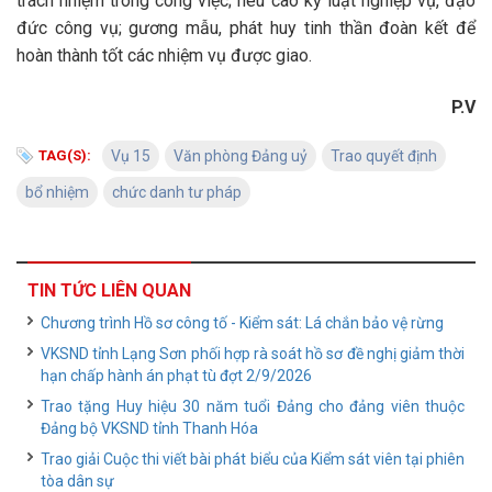
trách nhiệm trong công việc; nêu cao kỷ luật nghiệp vụ, đạo
đức công vụ; gương mẫu, phát huy tinh thần đoàn kết để
hoàn thành tốt các nhiệm vụ được giao.
P.V
TAG(S):
Vụ 15
Văn phòng Đảng uỷ
Trao quyết định
bổ nhiệm
chức danh tư pháp
TIN TỨC LIÊN QUAN
Chương trình Hồ sơ công tố - Kiểm sát: Lá chắn bảo vệ rừng
VKSND tỉnh Lạng Sơn phối hợp rà soát hồ sơ đề nghị giảm thời
hạn chấp hành án phạt tù đợt 2/9/2026
Trao tặng Huy hiệu 30 năm tuổi Đảng cho đảng viên thuộc
Đảng bộ VKSND tỉnh Thanh Hóa
Trao giải Cuộc thi viết bài phát biểu của Kiểm sát viên tại phiên
tòa dân sự