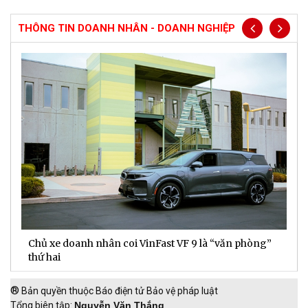
THÔNG TIN DOANH NHÂN - DOANH NGHIỆP
Chủ xe doanh nhân coi VinFast VF 9 là “văn phòng”
T
thứ hai
t
®
Bản quyền thuộc Báo điện tử Bảo vệ pháp luật
Tổng biên tập:
Nguyễn Văn Thắng