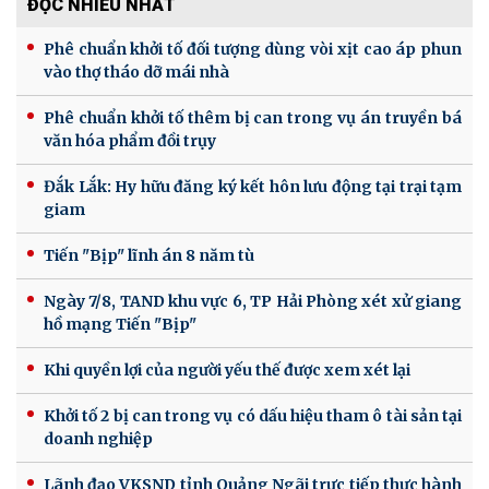
ĐỌC NHIỀU NHẤT
Phê chuẩn khởi tố đối tượng dùng vòi xịt cao áp phun
vào thợ tháo dỡ mái nhà
Phê chuẩn khởi tố thêm bị can trong vụ án truyền bá
văn hóa phẩm đồi trụy
Đắk Lắk: Hy hữu đăng ký kết hôn lưu động tại trại tạm
giam
Tiến "Bịp" lĩnh án 8 năm tù
Ngày 7/8, TAND khu vực 6, TP Hải Phòng xét xử giang
hồ mạng Tiến "Bịp"
Khi quyền lợi của người yếu thế được xem xét lại
Khởi tố 2 bị can trong vụ có dấu hiệu tham ô tài sản tại
doanh nghiệp
Lãnh đạo VKSND tỉnh Quảng Ngãi trực tiếp thực hành