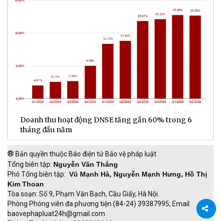
anh thu hoạt động DNSE tăng gần 60% trong 6
Đa dạng h
áng đầu năm
đồng lợi 
®
Bản quyền thuộc Báo điện tử Bảo vệ pháp luật
Tổng biên tập:
Nguyễn Văn Thắng
Phó Tổng biên tập:
Vũ Mạnh Hà, Nguyễn Mạnh Hưng, Hồ Thị
Kim Thoan
Tòa soạn: Số 9, Phạm Văn Bạch, Cầu Giấy, Hà Nội.
Phòng Phóng viên đa phương tiện (84-24) 39387995; Email:
baovephapluat24h@gmail.com