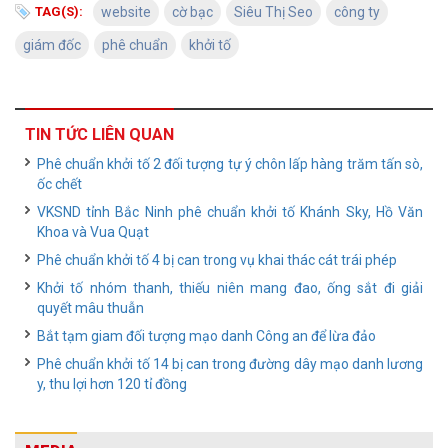
TAG(S):
website
cờ bạc
Siêu Thị Seo
công ty
giám đốc
phê chuẩn
khởi tố
TIN TỨC LIÊN QUAN
Phê chuẩn khởi tố 2 đối tượng tự ý chôn lấp hàng trăm tấn sò,
ốc chết
VKSND tỉnh Bắc Ninh phê chuẩn khởi tố Khánh Sky, Hồ Văn
Khoa và Vua Quạt
Phê chuẩn khởi tố 4 bị can trong vụ khai thác cát trái phép
Khởi tố nhóm thanh, thiếu niên mang đao, ống sắt đi giải
quyết mâu thuẫn
Bắt tạm giam đối tượng mạo danh Công an để lừa đảo
Phê chuẩn khởi tố 14 bị can trong đường dây mạo danh lương
y, thu lợi hơn 120 tỉ đồng