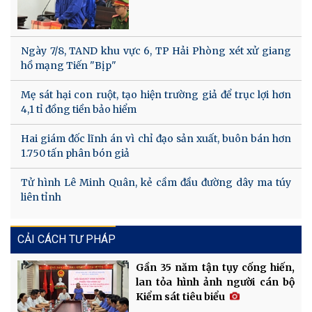
Ngày 7/8, TAND khu vực 6, TP Hải Phòng xét xử giang
hồ mạng Tiến "Bịp"
Mẹ sát hại con ruột, tạo hiện trường giả để trục lợi hơn
4,1 tỉ đồng tiền bảo hiểm
Hai giám đốc lĩnh án vì chỉ đạo sản xuất, buôn bán hơn
1.750 tấn phân bón giả
Tử hình Lê Minh Quân, kẻ cầm đầu đường dây ma túy
liên tỉnh
CẢI CÁCH TƯ PHÁP
Gần 35 năm tận tụy cống hiến,
lan tỏa hình ảnh người cán bộ
Kiểm sát tiêu biểu