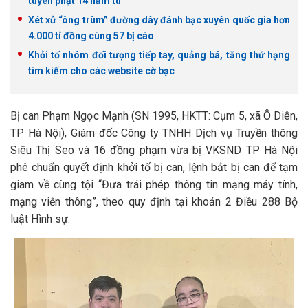
tuyên phạt 14 năm tù
Xét xử “ông trùm” đường dây đánh bạc xuyên quốc gia hơn
4.000 tỉ đồng cùng 57 bị cáo
Khởi tố nhóm đối tượng tiếp tay, quảng bá, tăng thứ hạng
tìm kiếm cho các website cờ bạc
Bị can Phạm Ngọc Mạnh (SN 1995, HKTT: Cụm 5, xã Ô Diên,
TP Hà Nội), Giám đốc Công ty TNHH Dịch vụ Truyền thông
Siêu Thị Seo và 16 đồng phạm vừa bị VKSND TP Hà Nội
phê chuẩn quyết định khởi tố bị can, lệnh bắt bị can để tạm
giam về cùng tội “Đưa trái phép thông tin mạng máy tính,
mạng viễn thông”, theo quy định tại khoản 2 Điều 288 Bộ
luật Hình sự.