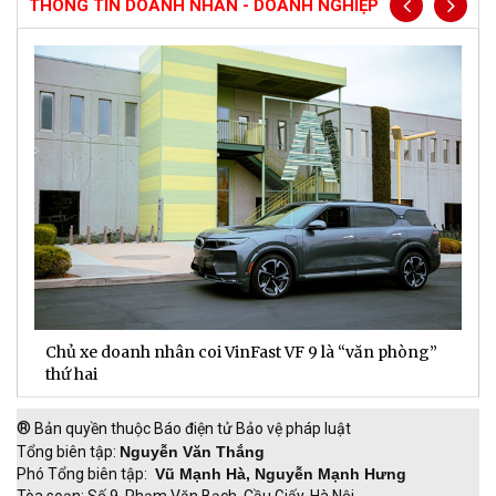
THÔNG TIN DOANH NHÂN - DOANH NGHIỆP
Chủ xe doanh nhân coi VinFast VF 9 là “văn phòng”
T
thứ hai
t
®
Bản quyền thuộc Báo điện tử Bảo vệ pháp luật
Tổng biên tập:
Nguyễn Văn Thắng
Phó Tổng biên tập:
Vũ Mạnh Hà, Nguyễn Mạnh Hưng