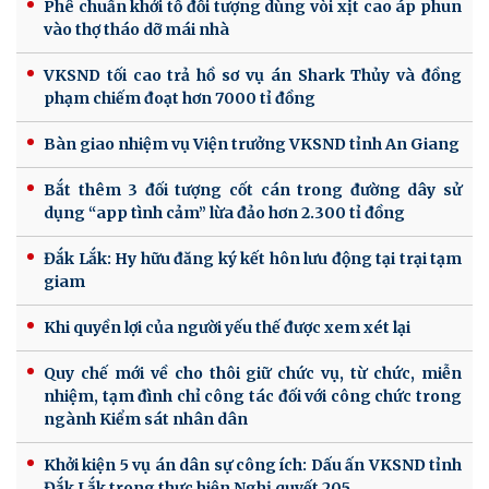
Phê chuẩn khởi tố đối tượng dùng vòi xịt cao áp phun
vào thợ tháo dỡ mái nhà
VKSND tối cao trả hồ sơ vụ án Shark Thủy và đồng
phạm chiếm đoạt hơn 7000 tỉ đồng
Bàn giao nhiệm vụ Viện trưởng VKSND tỉnh An Giang
Bắt thêm 3 đối tượng cốt cán trong đường dây sử
dụng “app tình cảm” lừa đảo hơn 2.300 tỉ đồng
Đắk Lắk: Hy hữu đăng ký kết hôn lưu động tại trại tạm
giam
Khi quyền lợi của người yếu thế được xem xét lại
Quy chế mới về cho thôi giữ chức vụ, từ chức, miễn
nhiệm, tạm đình chỉ công tác đối với công chức trong
ngành Kiểm sát nhân dân
Khởi kiện 5 vụ án dân sự công ích: Dấu ấn VKSND tỉnh
Đắk Lắk trong thực hiện Nghị quyết 205