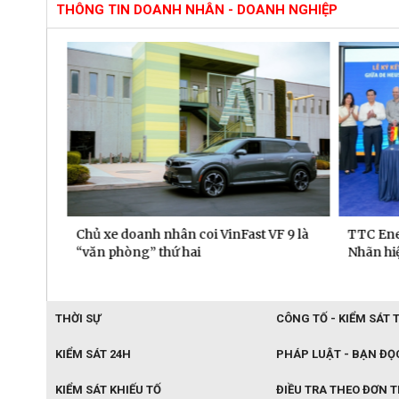
THÔNG TIN DOANH NHÂN - DOANH NGHIỆP
 dịch
Chủ xe doanh nhân coi VinFast VF 9 là
TTC Ener
“văn phòng” thứ hai
Nhãn hiệu
THỜI SỰ
CÔNG TỐ - KIỂM SÁT 
KIỂM SÁT 24H
PHÁP LUẬT - BẠN ĐỌ
KIỂM SÁT KHIẾU TỐ
ĐIỀU TRA THEO ĐƠN 