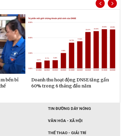
m bền bỉ
Doanh thu hoạt động DNSE tăng gần
Đa dạn
hế
60% trong 6 tháng đầu năm
gần 6.
đầu n
TIN ĐƯỜNG DÂY NÓNG
VĂN HÓA - XÃ HỘI
THỂ THAO - GIẢI TRÍ