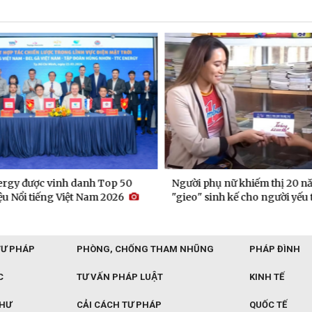
gy được vinh danh Top 50
Người phụ nữ khiếm thị 20 nă
 Nổi tiếng Việt Nam 2026
"gieo" sinh kế cho người yếu t
TƯ PHÁP
PHÒNG, CHỐNG THAM NHŨNG
PHÁP ĐÌNH
C
TƯ VẤN PHÁP LUẬT
KINH TẾ
THƯ
CẢI CÁCH TƯ PHÁP
QUỐC TẾ