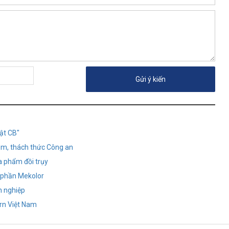
ật CB"
óm, thách thức Công an
a phẩm đồi trụy
ổ phần Mekolor
h nghiệp
rn Việt Nam