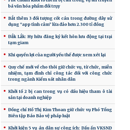
Phê chuẩn khởi tố thêm bị can trong vụ án truyền
bá văn hóa phẩm đồi trụy
Bắt thêm 3 đối tượng cốt cán trong đường dây sử
dụng “app tình cảm” lừa đảo hơn 2.300 tỉ đồng
Đắk Lắk: Hy hữu đăng ký kết hôn lưu động tại trại
tạm giam
Khi quyền lợi của người yếu thế được xem xét lại
Quy chế mới về cho thôi giữ chức vụ, từ chức, miễn
nhiệm, tạm đình chỉ công tác đối với công chức
trong ngành Kiểm sát nhân dân
Khởi tố 2 bị can trong vụ có dấu hiệu tham ô tài
sản tại doanh nghiệp
Đồng chí Hồ Thị Kim Thoan giữ chức vụ Phó Tổng
Biên tập Báo Bảo vệ pháp luật
Khởi kiện 5 vụ án dân sự công ích: Dấu ấn VKSND