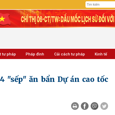
t tư pháp
Pháp đình
Cải cách tư pháp
Kinh tế
4 "sếp" ăn bẩn Dự án cao tốc