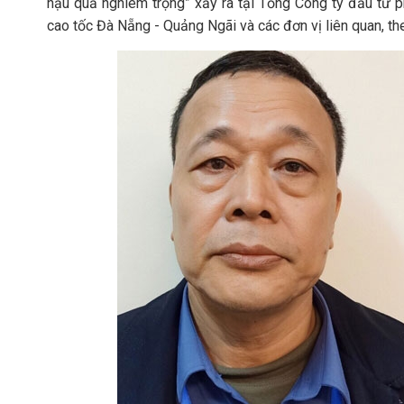
hậu quả nghiêm trọng” xảy ra tại Tổng Công ty đầu tư 
cao tốc Đà Nẵng - Quảng Ngãi và các đơn vị liên quan, t