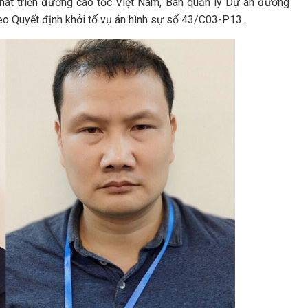
phát triển đường cao tốc Việt Nam, Ban quản lý Dự án đường
heo Quyết định khởi tố vụ án hình sự số 43/C03-P13.