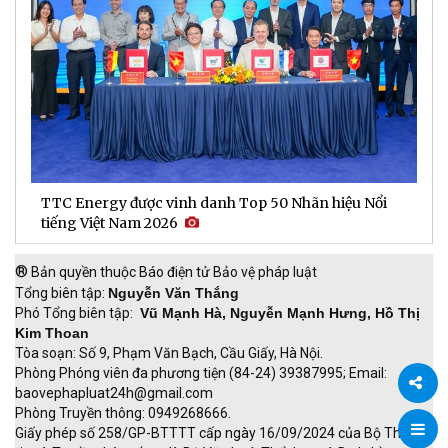
TTC Energy được vinh danh Top 50 Nhãn hiệu Nổi
N
tiếng Việt Nam 2026
c
®
Bản quyền thuộc Báo điện tử Bảo vệ pháp luật
Tổng biên tập:
Nguyễn Văn Thắng
Phó Tổng biên tập:
Vũ Mạnh Hà, Nguyễn Mạnh Hưng, Hồ Thị
Kim Thoan
Tòa soạn: Số 9, Phạm Văn Bạch, Cầu Giấy, Hà Nội.
Phòng Phóng viên đa phương tiện (84-24) 39387995; Email:
baovephapluat24h@gmail.com
Phòng Truyền thông: 0949268666.
Chia
Giấy phép số 258/GP-BTTTT cấp ngày 16/09/2024 của Bộ Thông