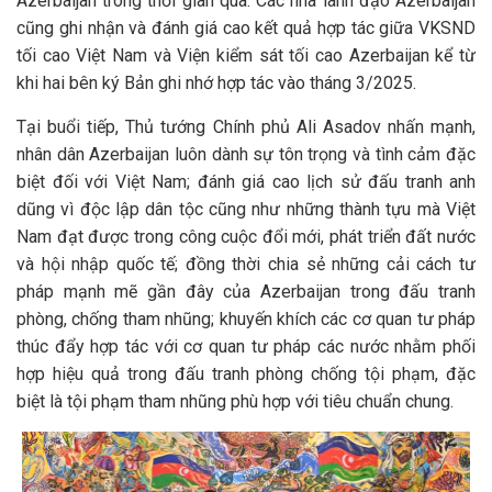
Azerbaijan trong thời gian qua. Các nhà lãnh đạo Azerbaijan
cũng ghi nhận và đánh giá cao kết quả hợp tác giữa VKSND
tối cao Việt Nam và Viện kiểm sát tối cao Azerbaijan kể từ
khi hai bên ký Bản ghi nhớ hợp tác vào tháng 3/2025.
Tại buổi tiếp, Thủ tướng Chính phủ Ali Asadov nhấn mạnh,
nhân dân Azerbaijan luôn dành sự tôn trọng và tình cảm đặc
biệt đối với Việt Nam; đánh giá cao lịch sử đấu tranh anh
dũng vì độc lập dân tộc cũng như những thành tựu mà Việt
Nam đạt được trong công cuộc đổi mới, phát triển đất nước
và hội nhập quốc tế; đồng thời chia sẻ những cải cách tư
pháp mạnh mẽ gần đây của Azerbaijan trong đấu tranh
phòng, chống tham nhũng; khuyến khích các cơ quan tư pháp
thúc đẩy hợp tác với cơ quan tư pháp các nước nhằm phối
hợp hiệu quả trong đấu tranh phòng chống tội phạm, đặc
biệt là tội phạm tham nhũng phù hợp với tiêu chuẩn chung.