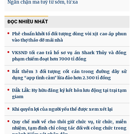
Ngăn chặn ma tuý từ sớm, từ xa
ĐỌC NHIỀU NHẤT
Phê chuẩn khởi tố đối tượng dùng vòi xịt cao áp phun
vào thợ tháo dỡ mái nhà
VKSND tối cao trả hồ sơ vụ án Shark Thủy và đồng
phạm chiếm đoạt hơn 7000 tỉ đồng
Bắt thêm 3 đối tượng cốt cán trong đường dây sử
dụng “app tình cảm” lừa đảo hơn 2.300 tỉ đồng
Đắk Lắk: Hy hữu đăng ký kết hôn lưu động tại trại tạm
giam
Khi quyền lợi của người yếu thế được xem xét lại
Quy chế mới về cho thôi giữ chức vụ, từ chức, miễn
nhiệm, tạm đình chỉ công tác đối với công chức trong