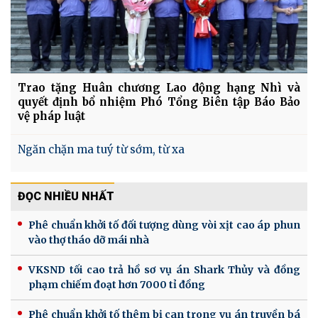
Trao tặng Huân chương Lao động hạng Nhì và
quyết định bổ nhiệm Phó Tổng Biên tập Báo Bảo
vệ pháp luật
Ngăn chặn ma tuý từ sớm, từ xa
ĐỌC NHIỀU NHẤT
Phê chuẩn khởi tố đối tượng dùng vòi xịt cao áp phun
vào thợ tháo dỡ mái nhà
VKSND tối cao trả hồ sơ vụ án Shark Thủy và đồng
phạm chiếm đoạt hơn 7000 tỉ đồng
Phê chuẩn khởi tố thêm bị can trong vụ án truyền bá