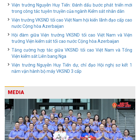
Viện trưởng Nguyễn Huy Tiến: Đánh dấu bước phát triển mới
trong công tác tuyên truyền của ngành Kiểm sát nhân dân
Viện trưởng VKSND tối cao Việt Nam hội kiến lãnh đạo cấp cao
nước Cộng hòa Azerbaijan
Hội đàm giữa Viện trưởng VKSND tối cao Việt Nam và Viện
trưởng Viện kiểm sát tối cao nước Cộng hòa Azerbaijan
Tăng cường hợp tác giữa VKSND tối cao Việt Nam và Tổng
Viện kiểm sát Liên bang Nga
Viện trưởng Nguyễn Huy Tiến dự, chỉ đạo Hội nghị sơ kết 1
năm vận hành bộ máy VKSND 3 cấp
MEDIA