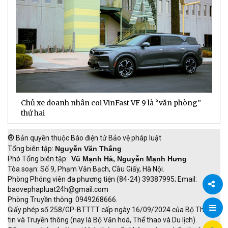
Chủ xe doanh nhân coi VinFast VF 9 là “văn phòng”
T
thứ hai
t
®
Bản quyền thuộc Báo điện tử Bảo vệ pháp luật
Tổng biên tập:
Nguyễn Văn Thắng
Phó Tổng biên tập:
Vũ Mạnh Hà, Nguyễn Mạnh Hưng
Tòa soạn: Số 9, Phạm Văn Bạch, Cầu Giấy, Hà Nội.
Phòng Phóng viên đa phương tiện (84-24) 39387995; Email:
baovephapluat24h@gmail.com
Phòng Truyền thông: 0949268666.
Chia
Giấy phép số 258/GP-BTTTT cấp ngày 16/09/2024 của Bộ Thông
tin và Truyền thông (nay là Bộ Văn hoá, Thể thao và Du lịch).
sẻ