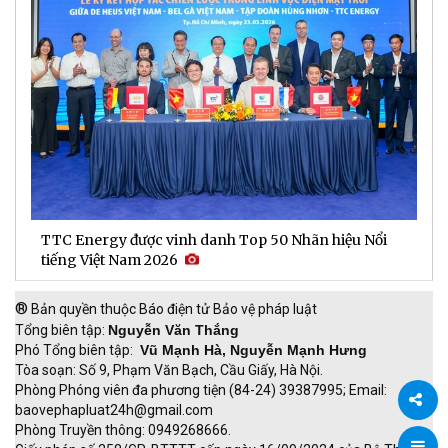
TTC Energy được vinh danh Top 50 Nhãn hiệu Nổi
N
tiếng Việt Nam 2026
c
®
Bản quyền thuộc Báo điện tử Bảo vệ pháp luật
Tổng biên tập:
Nguyễn Văn Thắng
Phó Tổng biên tập:
Vũ Mạnh Hà, Nguyễn Mạnh Hưng
Tòa soạn: Số 9, Phạm Văn Bạch, Cầu Giấy, Hà Nội.
Phòng Phóng viên đa phương tiện (84-24) 39387995; Email:
baovephapluat24h@gmail.com
Phòng Truyền thông: 0949268666.
Chia