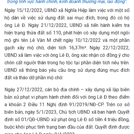
trong lĩnh vực hành chính, kinh doanh thương mại, lao động”.
Ngày 15/12/2022, UBND xã Nghĩa Hiệp làm việc với một số
hộ dân về việc sử dụng đất sai mục đích, trong đó có hộ
ông Lê Đ. Ngày 21/12/2022, UBND xã tiến hành kiểm tra
hiện trạng thửa đất số 110, phát hiện có xây dựng một ngôi
mộ ghi tên Lê Văn M chết ngày 10/12/2022 và một phần
gạch xây mộ chờ, diện tích 16,37m². Ngày 22/12/2022,
UBND xã làm việc với ông Lê Đ, ông xác nhận có đồng ý cho
chôn cất người thân trong họ tộc tại phần diện tích nêu trên.
UBND xã thông báo yêu cầu ông sử dụng đúng mục đích
đất và tháo dỡ phần mộ chờ.
Ngày 27/12/2022, cán bộ địa chính – xây dựng xã lập biên
bản xử phạt vi phạm hành chính đối với ông Lê Đ theo điểm
a khoản 2 Điều 11 Nghị định 91/2019/NĐ-CP. Trên cơ sở
biên bản, ngày 5/1/2023, Chủ tịch UBND xã ban hành Quyết
định số 01/QĐ-UBND xử phạt ông Lê Đ số tiền 4 triệu đồng,
buộc khôi phục tình trạng ban đầu của đất. Quyết định được