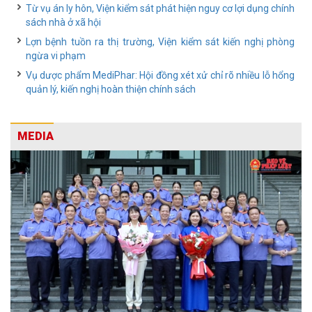
Từ vụ án ly hôn, Viện kiểm sát phát hiện nguy cơ lợi dụng chính
sách nhà ở xã hội
Lợn bệnh tuồn ra thị trường, Viện kiểm sát kiến nghị phòng
ngừa vi phạm
Vụ dược phẩm MediPhar: Hội đồng xét xử chỉ rõ nhiều lỗ hổng
quản lý, kiến nghị hoàn thiện chính sách
MEDIA