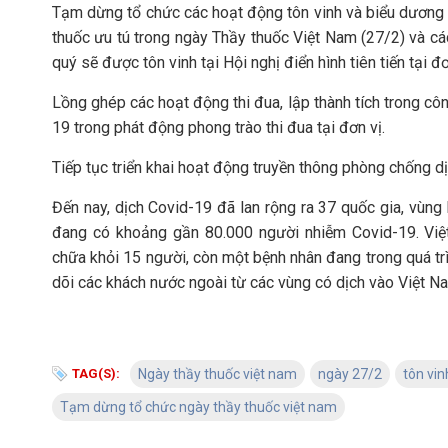
Tạm dừng tổ chức các hoạt động tôn vinh và biểu dương c
thuốc ưu tú trong ngày Thầy thuốc Việt Nam (27/2) và c
quý sẽ được tôn vinh tại Hội nghị điển hình tiên tiến tại đơ
Lồng ghép các hoạt động thi đua, lập thành tích trong c
19 trong phát động phong trào thi đua tại đơn vị.
Tiếp tục triển khai hoạt động truyền thông phòng chống d
Đến nay, dịch Covid-19 đã lan rộng ra 37 quốc gia, vùng 
đang có khoảng gần 80.000 người nhiễm Covid-19. Vi
chữa khỏi 15 người, còn một bệnh nhân đang trong quá trì
dõi các khách nước ngoài từ các vùng có dịch vào Việt Nam
TAG(S):
Ngày thầy thuốc việt nam
ngày 27/2
tôn vin
Tạm dừng tổ chức ngày thầy thuốc việt nam