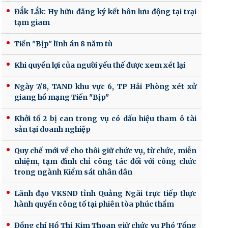
Đắk Lắk: Hy hữu đăng ký kết hôn lưu động tại trại
tạm giam
Tiến "Bịp" lĩnh án 8 năm tù
Khi quyền lợi của người yếu thế được xem xét lại
Ngày 7/8, TAND khu vực 6, TP Hải Phòng xét xử
giang hồ mạng Tiến "Bịp"
Khởi tố 2 bị can trong vụ có dấu hiệu tham ô tài
sản tại doanh nghiệp
Quy chế mới về cho thôi giữ chức vụ, từ chức, miễn
nhiệm, tạm đình chỉ công tác đối với công chức
trong ngành Kiểm sát nhân dân
Lãnh đạo VKSND tỉnh Quảng Ngãi trực tiếp thực
hành quyền công tố tại phiên tòa phúc thẩm
Đồng chí Hồ Thị Kim Thoan giữ chức vụ Phó Tổng