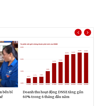
m bền bỉ
Doanh thu hoạt động DNSE tăng gần
Đa dạn
hế
60% trong 6 tháng đầu năm
gần 6.
đầu n