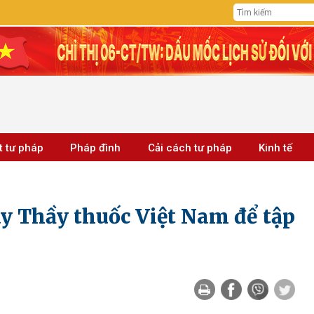
t tư pháp
Pháp đình
Cải cách tư pháp
Kinh tế
 Thầy thuốc Việt Nam để tập