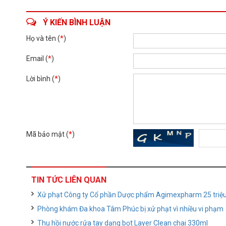
Ý KIẾN BÌNH LUẬN
Họ và tên (
*
)
Email (
*
)
Lời bình (
*
)
Mã bảo mật (
*
)
TIN TỨC LIÊN QUAN
Xử phạt Công ty Cổ phần Dược phẩm Agimexpharm 25 triệ
Phòng khám Đa khoa Tâm Phúc bị xử phạt vì nhiều vi phạm
Thu hồi nước rửa tay dạng bọt Layer Clean chai 330ml