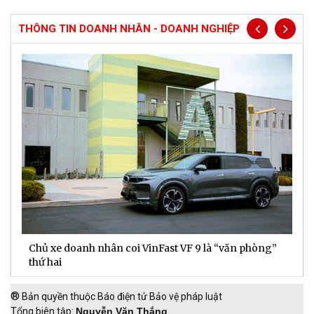
THÔNG TIN DOANH NHÂN - DOANH NGHIỆP
Chủ xe doanh nhân coi VinFast VF 9 là “văn phòng”
T
thứ hai
t
®
Bản quyền thuộc Báo điện tử Bảo vệ pháp luật
Tổng biên tập:
Nguyễn Văn Thắng