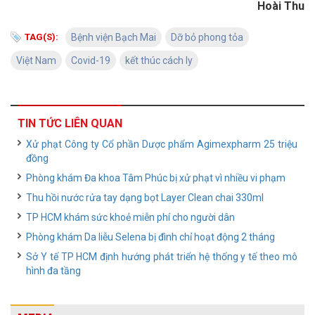
Hoài Thu
TAG(S):
Bệnh viện Bạch Mai
Dỡ bỏ phong tỏa
Việt Nam
Covid-19
kết thúc cách ly
TIN TỨC LIÊN QUAN
Xử phạt Công ty Cổ phần Dược phẩm Agimexpharm 25 triệu
đồng
Phòng khám Đa khoa Tâm Phúc bị xử phạt vì nhiều vi phạm
Thu hồi nước rửa tay dạng bọt Layer Clean chai 330ml
TP HCM khám sức khoẻ miễn phí cho người dân
Phòng khám Da liễu Selena bị đình chỉ hoạt động 2 tháng
Sở Y tế TP HCM định hướng phát triển hệ thống y tế theo mô
hình đa tầng