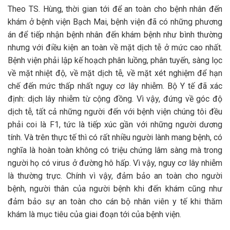
Theo TS. Hùng, thời gian tới để an toàn cho bệnh nhân đến
khám ở bệnh viện Bạch Mai, bệnh viện đã có những phương
án để tiếp nhận bệnh nhân đến khám bệnh như bình thường
nhưng với điều kiện an toàn về mặt dịch tễ ở mức cao nhất.
Bệnh viện phải lập kế hoạch phân luồng, phân tuyến, sàng lọc
về mặt nhiệt độ, về mặt dịch tễ, về mặt xét nghiệm để hạn
chế đến mức thấp nhất nguy cơ lây nhiễm. Bộ Y tế đã xác
định: dịch lây nhiễm từ cộng đồng. Vì vậy, đứng về góc độ
dịch tễ, tất cả những người đến với bệnh viện chúng tôi đều
phải coi là F1, tức là tiếp xúc gần với những người dương
tính. Và trên thực tế thì có rất nhiều người lành mang bệnh, có
nghĩa là hoàn toàn không có triệu chứng lâm sàng mà trong
người họ có virus ở đường hô hấp. Vì vậy, nguy cơ lây nhiễm
là thường trực. Chính vì vậy, đảm bảo an toàn cho người
bệnh, người thân của người bệnh khi đến khám cũng như
đảm bảo sự an toàn cho cán bộ nhân viên y tế khi thăm
khám là mục tiêu của giai đoạn tới của bệnh viện.