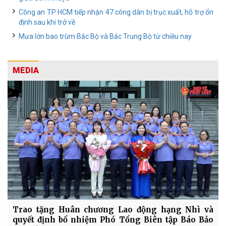
Công an TP HCM tiếp nhận 47 công dân bị trục xuất, hỗ trợ ổn
định sau khi trở về
Mưa lớn bao trùm Bắc Bộ và Bắc Trung Bộ từ chiều nay
MEDIA
Trao tặng Huân chương Lao động hạng Nhì và
quyết định bổ nhiệm Phó Tổng Biên tập Báo Bảo