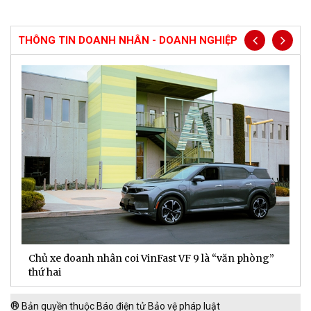
THÔNG TIN DOANH NHÂN - DOANH NGHIỆP
Chủ xe doanh nhân coi VinFast VF 9 là “văn phòng”
T
thứ hai
t
®
Bản quyền thuộc Báo điện tử Bảo vệ pháp luật