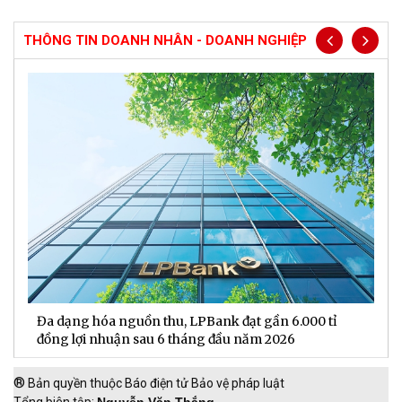
THÔNG TIN DOANH NHÂN - DOANH NGHIỆP
Đa dạng hóa nguồn thu, LPBank đạt gần 6.000 tỉ
H
đồng lợi nhuận sau 6 tháng đầu năm 2026
đ
®
Bản quyền thuộc Báo điện tử Bảo vệ pháp luật
Tổng biên tập:
Nguyễn Văn Thắng