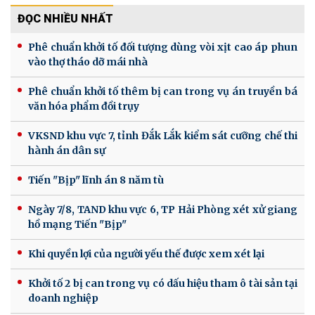
ĐỌC NHIỀU NHẤT
Phê chuẩn khởi tố đối tượng dùng vòi xịt cao áp phun
vào thợ tháo dỡ mái nhà
Phê chuẩn khởi tố thêm bị can trong vụ án truyền bá
văn hóa phẩm đồi trụy
VKSND khu vực 7, tỉnh Đắk Lắk kiểm sát cưỡng chế thi
hành án dân sự
Tiến "Bịp" lĩnh án 8 năm tù
Ngày 7/8, TAND khu vực 6, TP Hải Phòng xét xử giang
hồ mạng Tiến "Bịp"
Khi quyền lợi của người yếu thế được xem xét lại
Khởi tố 2 bị can trong vụ có dấu hiệu tham ô tài sản tại
doanh nghiệp