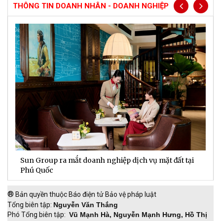
THÔNG TIN DOANH NHÂN - DOANH NGHIỆP
Sun Group ra mắt doanh nghiệp dịch vụ mặt đất tại
C
m
Phú Quốc
t
®
Bản quyền thuộc Báo điện tử Bảo vệ pháp luật
Tổng biên tập:
Nguyễn Văn Thắng
Phó Tổng biên tập:
Vũ Mạnh Hà, Nguyễn Mạnh Hưng, Hồ Thị