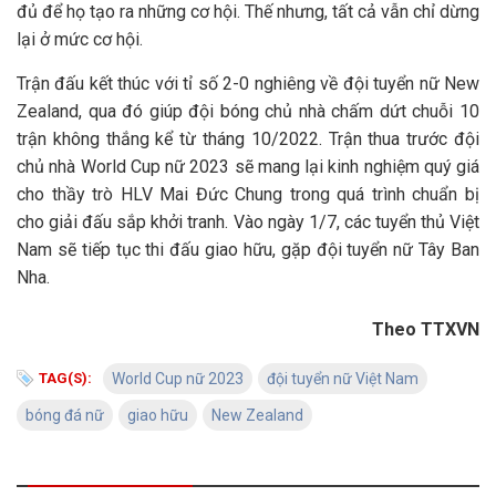
đủ để họ tạo ra những cơ hội. Thế nhưng, tất cả vẫn chỉ dừng
lại ở mức cơ hội.
Trận đấu kết thúc với tỉ số 2-0 nghiêng về đội tuyển nữ New
Zealand, qua đó giúp đội bóng chủ nhà chấm dứt chuỗi 10
trận không thắng kể từ tháng 10/2022. Trận thua trước đội
chủ nhà World Cup nữ 2023 sẽ mang lại kinh nghiệm quý giá
cho thầy trò HLV Mai Đức Chung trong quá trình chuẩn bị
cho giải đấu sắp khởi tranh. Vào ngày 1/7, các tuyển thủ Việt
Nam sẽ tiếp tục thi đấu giao hữu, gặp đội tuyển nữ Tây Ban
Nha.
Theo TTXVN
TAG(S):
World Cup nữ 2023
đội tuyển nữ Việt Nam
bóng đá nữ
giao hữu
New Zealand