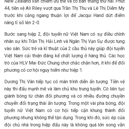
New Zealand vẫn chiếm ưu thế và có bàn thắng thứ hai. Phút
44, tiền vệ Ali Riley vượt qua Trần Thị Thu và Lê Thị Diễm My
trước khi căng ngang thuận lợi để Jacqui Hand dứt điểm
nâng tỉ số lên 2-0.
Bước sang hiệp 2, đội tuyển nữ Việt Nam có sự điều chỉnh
nhân sự khi Trần Thị Hải Linh và Ngân Thị Vạn Sự được tung
vào sân. Sức trẻ và kĩ thuật của 2 cầu thủ này giúp đội tuyển
Việt Nam cải thiện đáng kể chất lượng ở hàng thủ. Các học
trò của HLV Mai Đức Chung chơi chắc chắn hơn, ít khi để đối
phương có cơ hội nguy hiểm như hiệp 1.
Dương Thị Vân tiếp tục có màn trình diễn ấn tượng. Tiền vệ
này thi đấu mạnh mẽ và làm chủ khu trung tuyến. Cô liên tục
giành bóng từ chân đối phương và có nhiều đường chuyền
chuyển đổi trạng thái ấn tượng. Trong một vài pha bóng, đội
tuyển nữ Việt Nam có cơ hội tiếp cận khung thành đối
phương nhưng không thể tận dụng. Trong khi đó, sức ép của
đội chủ nhà trong hiệp đấu này là không quá lớn song vẫn