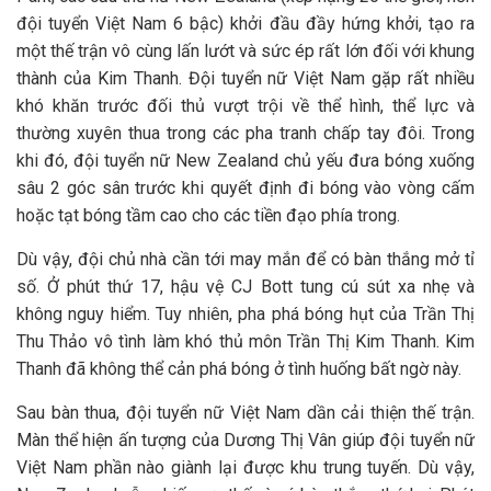
đội tuyển Việt Nam 6 bậc) khởi đầu đầy hứng khởi, tạo ra
một thế trận vô cùng lấn lướt và sức ép rất lớn đối với khung
thành của Kim Thanh. Đội tuyển nữ Việt Nam gặp rất nhiều
khó khăn trước đối thủ vượt trội về thể hình, thể lực và
thường xuyên thua trong các pha tranh chấp tay đôi. Trong
khi đó, đội tuyển nữ New Zealand chủ yếu đưa bóng xuống
sâu 2 góc sân trước khi quyết định đi bóng vào vòng cấm
hoặc tạt bóng tầm cao cho các tiền đạo phía trong.
Dù vậy, đội chủ nhà cần tới may mắn để có bàn thắng mở tỉ
số. Ở phút thứ 17, hậu vệ CJ Bott tung cú sút xa nhẹ và
không nguy hiểm. Tuy nhiên, pha phá bóng hụt của Trần Thị
Thu Thảo vô tình làm khó thủ môn Trần Thị Kim Thanh. Kim
Thanh đã không thể cản phá bóng ở tình huống bất ngờ này.
Sau bàn thua, đội tuyển nữ Việt Nam dần cải thiện thế trận.
Màn thể hiện ấn tượng của Dương Thị Vân giúp đội tuyển nữ
Việt Nam phần nào giành lại được khu trung tuyến. Dù vậy,