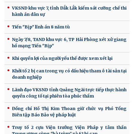
VKSND khu vực 7, tỉnh Đắk Lắk kiểm sát cưỡng chế thi
hành án dân sự
Tiến "Bịp" lĩnh án 8 năm tù
Ngày 7/8, TAND khu vực 6, TP Hải Phòng xét xử giang
hồ mạng Tiến "Bịp"
Khi quyền lợi của người yếu thế được xem xét lại
Khởi tố 2 bị can trong vụ có dấu hiệu tham ô tài sản tại
doanh nghiệp
Lãnh đạo VKSND tỉnh Quảng Ngãi trực tiếp thực hành
quyền công tố tại phiên tòa phúc thẩm
Đồng chí Hồ Thị Kim Thoan giữ chức vụ Phó Tổng
Biên tập Báo Bảo vệ pháp luật
Truy tố 2 cựu Viện trưởng Viện Pháp y tâm thần
Trung ương cùng "bà trùm” và 62 bị can