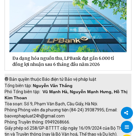
Đa dạng hóa nguồn thu, LPBank đạt gần 6.000 tỉ
H
đồng lợi nhuận sau 6 tháng đầu năm 2026
đ
®
Bản quyền thuộc Báo điện tử Bảo vệ pháp luật
Tổng biên tập:
Nguyễn Văn Thắng
Phó Tổng biên tập:
Vũ Mạnh Hà, Nguyễn Mạnh Hưng, Hồ Thị
Kim Thoan
Tòa soạn: Số 9, Phạm Văn Bạch, Cầu Giấy, Hà Nội.
Phòng Phóng viên đa phương tiện (84-24) 39387995; Email:
baovephapluat24h@gmail.com
Phòng Truyền thông: 0949268666.
Chia
Giấy phép số 258/GP-BTTTT cấp ngày 16/09/2024 của Bộ Thông
tin và Truyền thông (nay là Bộ Văn hoá, Thể thao và Du lịch).