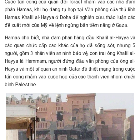
Cuộc tấn công của quân đội Israel nhằm vào các nhà đàm
phán Hamas, khi họ đang tụ họp tại Văn phòng của thủ lĩnh
Hamas Khalil al-Hayya ở Doha để nghiên cứu, thảo luận các
đề xuất mới của Mỹ về lệnh ngừng bắn tiềm năng ở Gaza.
Hamas cho biết, nhà đàm phán hàng đầu Khalil al-Hayya và
các quan chức cấp cao khác của họ đã sống sót, nhưng 5
người, gồm 3 nhân viên an ninh bảo vệ, con trai ông Khalil al-
Hayya là Hammam, người đứng đầu văn phòng của ông al-
Hayya và một sĩ quan an ninh Qatar đã thiệt mạng trong cuộc
tấn công nhắm vào cuộc họp của các thành viên nhóm chiến
binh Palestine.