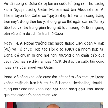
Vụ tấn công ở Doha đã bị lên án quốc tế rộng rãi. Thủ tướng
kiêm Ngoại trưởng Qatar, Mohammed bin Abdulrahman Al
Thani, tuyên bố, Qatar có “quyền đáp trả vụ tấn công trắng
trợn này”; đồng thời lưu ý, không gì có thể ngăn cản nước này
tiếp tục vai trò trung gian trong nỗ lực hướng tới lệnh ngừng
bắn và chấm dứt chiến tranh ở Gaza.
Ngày 14/9, Ngoại trưởng các nước thuộc Liên đoàn Ả Rập
(AL) và Tổ chức Hợp tác Hồi giáo (OIC) đã nhóm họp tại
Doha, để chuẩn bị cho hội nghị thượng đỉnh khẩn cấp của
các nước này sẽ diễn ra ngày 15/9, để đáp trả cuộc tấn công
ngày 9/9 của Israel vào Qatar.
Israel đã công khai các cuộc ám sát nhắm vào các lực lượng
kháng chiến do Iran hậu thuẫn là Hamas, Hezbollah, Houthi..,
cũng như các nhà khoa học hạt nhân hàng đầu Iran, thông
qua các cuộc tấn công chính xác.