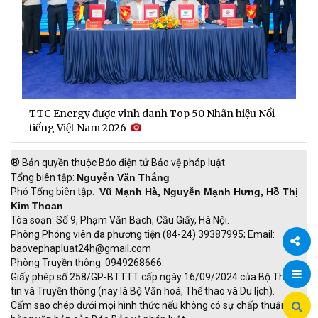
Người phụ nữ khiếm thị 20 năm bền bỉ "gieo" sinh kế
D
cho người yếu thế
t
®
Bản quyền thuộc Báo điện tử Bảo vệ pháp luật
Tổng biên tập:
Nguyễn Văn Thắng
Phó Tổng biên tập:
Vũ Mạnh Hà, Nguyễn Mạnh Hưng, Hồ Thị
Kim Thoan
Tòa soạn: Số 9, Phạm Văn Bạch, Cầu Giấy, Hà Nội.
Phòng Phóng viên đa phương tiện (84-24) 39387995; Email:
baovephapluat24h@gmail.com
Phòng Truyền thông: 0949268666.
Chia
Giấy phép số 258/GP-BTTTT cấp ngày 16/09/2024 của Bộ Thông
tin và Truyền thông (nay là Bộ Văn hoá, Thể thao và Du lịch).
sẻ
Cấm sao chép dưới mọi hình thức nếu không có sự chấp thuận