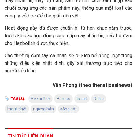
máy nhắn tin, máy bộ đàm, sau đó tìm cách xâm nhập vào
chuỗi cung ứng các sản phẩm này, thông qua một loạt các
công ty vỏ bọc để che giấu dấu vết.
Hoạt động này đã được chuẩn bị từ hơn chục năm trước,
trước khi các hợp đồng cung cấp máy nhắn tin, máy bộ đàm
cho Hezbollah được thực hiện.
Các thiết bị cầm tay cá nhân sẽ bị kích nổ đồng loạt trong
những điều kiện nhất định, gây sát thương trực tiếp cho
người sử dụng.
Văn Phong (theo thenationalnews)
TAG(S):
Hezbollah
Hamas
Israel
Doha
thoát chết
ngừng bắn
sống sót
TIN TỨC LIÊN QUAN