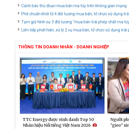
Cảnh báo thủ đoạn mua bán ma túy trên không gian mạng
Phê chuẩn khởi tố 4 đối tượng mua bán, tổ chức sử dụng trá
Tạm giữ hình sự 3 đối tượng “mua bán trái phép chất ma tú
Liên tiếp phát hiện, xử lý 2 vụ mua bán, tổ chức sử dụng trá
THÔNG TIN DOANH NHÂN - DOANH NGHIỆP
 9 là
TTC Energy được vinh danh Top 50
Người ph
Nhãn hiệu Nổi tiếng Việt Nam 2026
"gieo" si