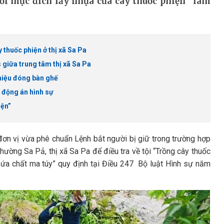
ới mục đích lấy nhựa của cây thuốc phiện "làm
thuốc phiện ở thị xã Sa Pa
 giữa trung tâm thị xã Sa Pa
hiệu đóng bàn ghế
 động án hình sự
iện”
đơn vị vừa phê chuẩn Lệnh bắt người bị giữ trong trường hợp
phường Sa Pả, thị xã Sa Pa để điều tra về tội “Trồng cây thuốc
chứa chất ma túy” quy định tại Điều 247 Bộ luật Hình sự năm