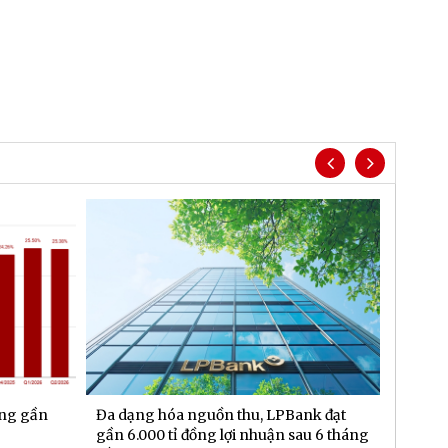
ăng gần
Đa dạng hóa nguồn thu, LPBank đạt
Hơn 4 
gần 6.000 tỉ đồng lợi nhuận sau 6 tháng
trúng 