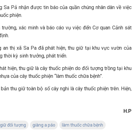
g Sa Pả nhận được tin báo của quần chúng nhân dân về việc
huốc phiện.
 trường, xác minh và báo cáo vụ việc đến Cơ quan Cảnh sát
định.
an thị xã Sa Pa đã phát hiện, thu giữ tại khu vực vườn của
thời kỳ sinh trưởng, phát triển.
át hiện, thu giữ là cây thuốc phiện do đối tượng trồng tại khu
nhựa của cây thuốc phiện “làm thuốc chữa bệnh”.
ản thu giữ toàn bộ số cây nghi là cây thuốc phiện trên. Hiện,
H.P
 giữ đối tượng
giàng a páo
làm thuốc chữa bệnh