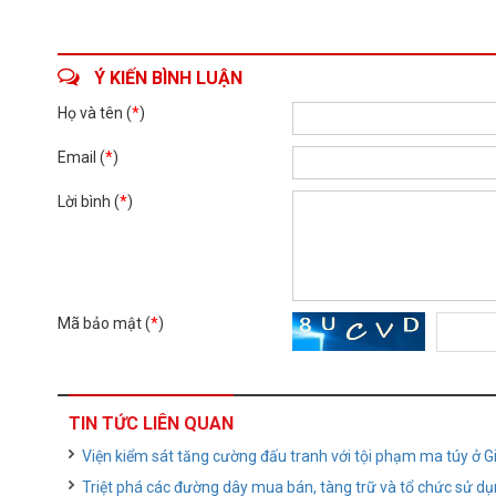
Ý KIẾN BÌNH LUẬN
Họ và tên (
*
)
Email (
*
)
Lời bình (
*
)
Mã bảo mật (
*
)
TIN TỨC LIÊN QUAN
Viện kiểm sát tăng cường đấu tranh với tội phạm ma túy ở Gi
Triệt phá các đường dây mua bán, tàng trữ và tổ chức sử dụ