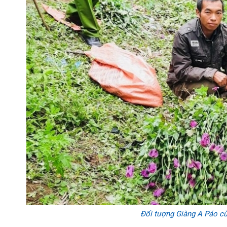
Đối tượng Giàng A Páo cù