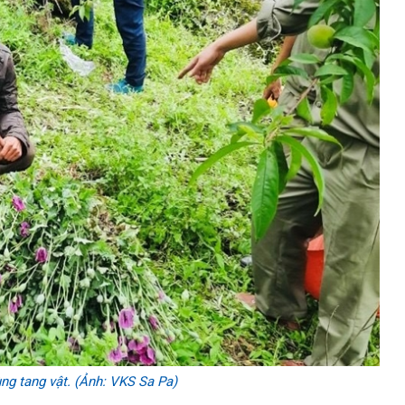
ng tang vật. (Ảnh: VKS Sa Pa)