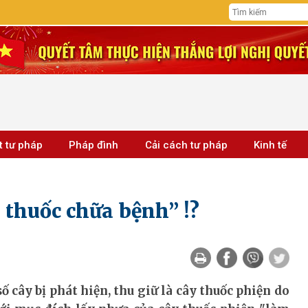
t tư pháp
Pháp đình
Cải cách tư pháp
Kinh tế
 thuốc chữa bệnh” !?
 cây bị phát hiện, thu giữ là cây thuốc phiện do