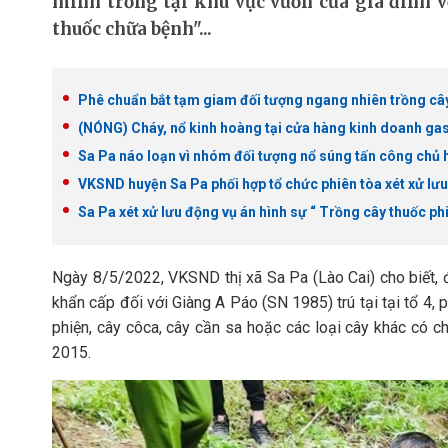
mình trồng tại khu vực vườn của gia đình v
thuốc chữa bệnh"...
Phê chuẩn bắt tạm giam đối tượng ngang nhiên trồng cây 
(NÓNG) Cháy, nổ kinh hoàng tại cửa hàng kinh doanh gas
Sa Pa náo loạn vì nhóm đối tượng nổ súng tấn công chủ 
VKSND huyện Sa Pa phối hợp tổ chức phiên tòa xét xử lưu
Sa Pa xét xử lưu động vụ án hình sự “ Trồng cây thuốc ph
Ngày 8/5/2022, VKSND thị xã Sa Pa (Lào Cai) cho biết, 
khẩn cấp đối với Giàng A Páo (SN 1985) trú tại tại tổ 4, 
phiện, cây côca, cây cần sa hoặc các loại cây khác có 
2015.