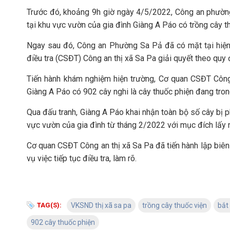
Trước đó, khoảng 9h giờ ngày 4/5/2022, Công an phườn
tại khu vực vườn của gia đình Giàng A Páo có trồng cây t
Ngay sau đó, Công an Phường Sa Pả đã có mặt tại hiện
điều tra (CSĐT) Công an thị xã Sa Pa giải quyết theo quy 
Tiến hành khám nghiệm hiện trường, Cơ quan CSĐT Công 
Giàng A Páo có 902 cây nghi là cây thuốc phiện đang trong 
Qua đấu tranh, Giàng A Páo khai nhận toàn bộ số cây bị ph
vực vườn của gia đình từ tháng 2/2022 với mục đích lấy 
Cơ quan CSĐT Công an thị xã Sa Pa đã tiến hành lập biên b
vụ việc tiếp tục điều tra, làm rõ.
TAG(S):
VKSND thị xã sa pa
trồng cây thuốc viện
bắt
902 cây thuốc phiện