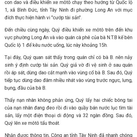
con dao và điều khiển xe môtô chạy theo hướng từ Quốc lộ
1, xã Bình Đức, tỉnh Tây Ninh đi phường Long An với mục
đích thực hiện hành vi "cướp tài sản".
Đến chiều cùng ngày, Quý điều khiển xe môtô trên đến khu
vực phường Long An và vào quán cà phê của bà N.T.B kế bên
Quốc lộ 1 để kêu nước uống, lúc này khoảng 15h.
Tại đây, Quý quan sát thấy trong quán chỉ có bà B. nên nảy
sinh ý định cướp tài sản. Quý giả vờ đi vệ sinh ở sau quán
rồi áp sát, dùng dao cắt mạnh vào vùng cổ bà B. Sau đó, Quý
tiếp tục dùng dao đâm nhiều nhát vào vùng trước ngực, lưng,
bụng, đầu của bà B.
Thấy nạn nhân không phản ứng, Quý lấy hai chiếc bông tai
của nạn nhân đang đeo rồi đi vào quầy bán nước lục tìm tài
sản, lấy một điện thoại di động và 32 ngàn đồng. Sau đó,
Quý lên xe môtô tẩu thoát.
Nhận được thông tin, Công an tỉnh Tây Ninh đã nhanh chóng