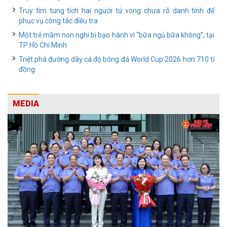
Truy tìm tung tích hai người tử vong chưa rõ danh tính để
phục vụ công tác điều tra
Một trẻ mầm non nghi bị bạo hành vì “bữa ngủ bữa không”, tại
TP Hồ Chí Minh
Triệt phá đường dây cá độ bóng đá World Cup 2026 hơn 710 tỉ
đồng
MEDIA