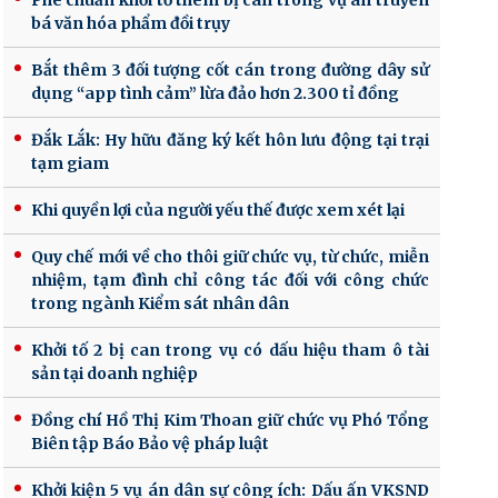
Phê chuẩn khởi tố thêm bị can trong vụ án truyền
bá văn hóa phẩm đồi trụy
Bắt thêm 3 đối tượng cốt cán trong đường dây sử
dụng “app tình cảm” lừa đảo hơn 2.300 tỉ đồng
Đắk Lắk: Hy hữu đăng ký kết hôn lưu động tại trại
tạm giam
Khi quyền lợi của người yếu thế được xem xét lại
Quy chế mới về cho thôi giữ chức vụ, từ chức, miễn
nhiệm, tạm đình chỉ công tác đối với công chức
trong ngành Kiểm sát nhân dân
Khởi tố 2 bị can trong vụ có dấu hiệu tham ô tài
sản tại doanh nghiệp
Đồng chí Hồ Thị Kim Thoan giữ chức vụ Phó Tổng
Biên tập Báo Bảo vệ pháp luật
Khởi kiện 5 vụ án dân sự công ích: Dấu ấn VKSND