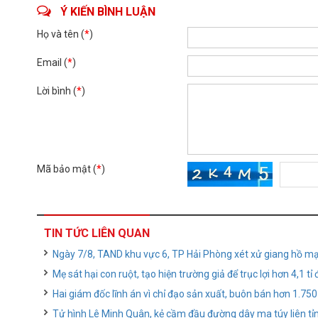
Ý KIẾN BÌNH LUẬN
Họ và tên (
*
)
Email (
*
)
Lời bình (
*
)
Mã bảo mật (
*
)
TIN TỨC LIÊN QUAN
Ngày 7/8, TAND khu vực 6, TP Hải Phòng xét xử giang hồ mạ
Mẹ sát hại con ruột, tạo hiện trường giả để trục lợi hơn 4,1 t
Hai giám đốc lĩnh án vì chỉ đạo sản xuất, buôn bán hơn 1.75
Tử hình Lê Minh Quân, kẻ cầm đầu đường dây ma túy liên tỉ