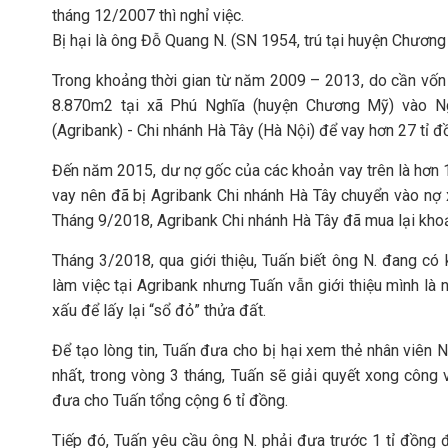
tháng 12/2007 thì nghỉ việc.
Bị hại là ông Đỗ Quang N. (SN 1954, trú tại huyện Chương
Trong khoảng thời gian từ năm 2009 – 2013, do cần vốn 
8.870m2 tại xã Phú Nghĩa (huyện Chương Mỹ) vào N
(Agribank) - Chi nhánh Hà Tây (Hà Nội) để vay hơn 27 tỉ đ
Đến năm 2015, dư nợ gốc của các khoản vay trên là hơn 1
vay nên đã bị Agribank Chi nhánh Hà Tây chuyển vào nợ
Tháng 9/2018, Agribank Chi nhánh Hà Tây đã mua lại kho
Tháng 3/2018, qua giới thiệu, Tuấn biết ông N. đang có
làm việc tại Agribank nhưng Tuấn vẫn giới thiệu mình là 
xấu để lấy lại “sổ đỏ” thửa đất.
Để tạo lòng tin, Tuấn đưa cho bị hại xem thẻ nhân viên
nhất, trong vòng 3 tháng, Tuấn sẽ giải quyết xong công 
đưa cho Tuấn tổng cộng 6 tỉ đồng.
Tiếp đó, Tuấn yêu cầu ông N. phải đưa trước 1 tỉ đồng để