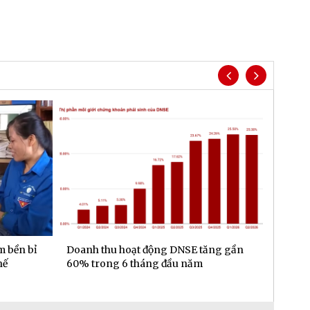
m bền bỉ
Doanh thu hoạt động DNSE tăng gần
Đa dạn
hế
60% trong 6 tháng đầu năm
gần 6.
đầu n