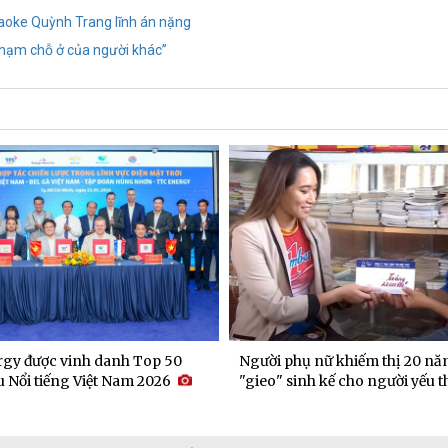
raoke Quỳnh Trang lĩnh án nặng
phạm chỗ ở của người khác”
gy được vinh danh Top 50
Người phụ nữ khiếm thị 20 nă
 Nổi tiếng Việt Nam 2026
"gieo" sinh kế cho người yếu t