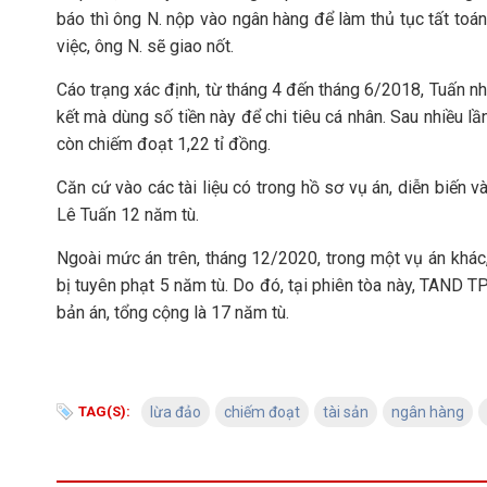
báo thì ông N. nộp vào ngân hàng để làm thủ tục tất toán
việc, ông N. sẽ giao nốt.
Cáo trạng xác định, từ tháng 4 đến tháng 6/2018, Tuấn n
kết mà dùng số tiền này để chi tiêu cá nhân. Sau nhiều lầ
còn chiếm đoạt 1,22 tỉ đồng.
Căn cứ vào các tài liệu có trong hồ sơ vụ án, diễn biến v
Lê Tuấn 12 năm tù.
Ngoài mức án trên, tháng 12/2020, trong một vụ án khác,
bị tuyên phạt 5 năm tù. Do đó, tại phiên tòa này, TAND T
bản án, tổng cộng là 17 năm tù.
TAG(S):
lừa đảo
chiếm đoạt
tài sản
ngân hàng