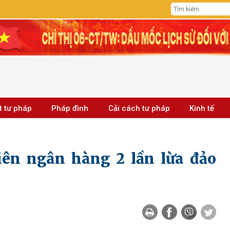
t tư pháp
Pháp đình
Cải cách tư pháp
Kinh tế
iên ngân hàng 2 lần lừa đảo