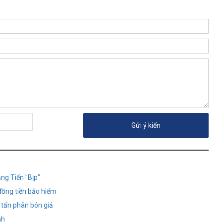
ng Tiến "Bịp"
ỉ đồng tiền bảo hiểm
0 tấn phân bón giả
nh