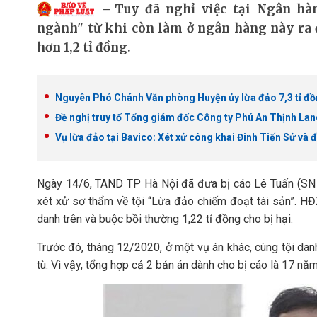
Tuy đã nghỉ việc tại Ngân h
ngành" từ khi còn làm ở ngân hàng này ra để
hơn 1,2 tỉ đồng.
Nguyên Phó Chánh Văn phòng Huyện ủy lừa đảo 7,3 tỉ đồn
Đề nghị truy tố Tổng giám đốc Công ty Phú An Thịnh Lan
Vụ lừa đảo tại Bavico: Xét xử công khai Đinh Tiến Sử và
Ngày 14/6, TAND TP Hà Nội đã đưa bị cáo Lê Tuấn (SN 1
xét xử sơ thẩm về tội “Lừa đảo chiếm đoạt tài sản”. H
danh trên và buộc bồi thường 1,22 tỉ đồng cho bị hại.
Trước đó, tháng 12/2020, ở một vụ án khác, cùng tội dan
tù. Vì vậy, tổng hợp cả 2 bản án dành cho bị cáo là 17 năm