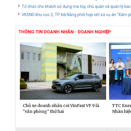
Tổ chức cho khách sử dụng ma túy, chủ quán và quản lý ka
VKSND khu vực 2, TP Đà Nẵng phối hợp xét xử vụ án “Xâm 
THÔNG TIN DOANH NHÂN - DOANH NGHIỆP
 dịch
Chủ xe doanh nhân coi VinFast VF 9 là
TTC Ener
“văn phòng” thứ hai
Nhãn hiệu