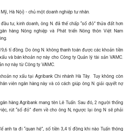
 Mỹ, Hà Nội) - chủ một doanh nghiệp tư nhân.
đầu tư, kinh doanh, ông N. đã thế chấp “sổ đỏ” thửa đất hơn
gân hàng Nông nghiệp và Phát triển Nông thôn Việt Nam
ồng.
9,6 tỉ đồng. Do ông N. không thanh toán được các khoản tiền
 xấu và bán khoản nợ này cho Công ty Quản lý tài sản VAMC.
ản nợ này từ Công ty VAMC.
 khoản nợ xấu tại Agribank Chi nhánh Hà Tây. Tuy không còn
nhân viên ngân hàng này và có cách giúp ông N. giải quyết nợ
 Ngân hàng Agribank mang tên Lê Tuấn. Sau đó, 2 người thống
việc, rút “sổ đỏ” đem về cho ông N, ngược lại ông N sẽ phải
 anh ta đi “quan hệ”, số tiền 3,4 tỉ đồng khi nào Tuấn thông