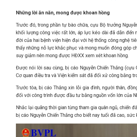
Những lời ăn năn, mong được khoan hồng
Trước đó, trong phần tự bào chữa, cựu Bộ trưởng Nguyễn T
khối lượng công việc rất lớn, áp lực kéo dài đã dẫn đến 
đời của hai bệnh viện hiện đại với hệ thống công nghệ ti
thấy những nỗ lực khắc phục và mong muốn đóng góp cho n
suy giảm nên mong được HĐXX xem xét khoan hồng.
Được nói lời sau cùng, bị cáo Nguyễn Chiến Thắng (cựu 
Cơ quan điều tra và Viện kiểm sát đã đối xử công bằng tro
Trước tòa, bị cáo Thắng xin lỗi gia đình, người thân, đồn
đối với công trình được đầu tư bằng nguồn vốn lớn của N
Nhắc lại quãng thời gian từng tham gia quân ngũ, chiến đấu
bị cáo Nguyễn Chiến Thắng cho biết nay tuổi đã cao, s