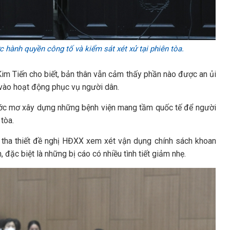
hành quyền công tố và kiểm sát xét xử tại phiên tòa.
im Tiến cho biết, bản thân vẫn cảm thấy phần nào được an ủi
 vào hoạt động phục vụ người dân.
ề ước mơ xây dựng những bệnh viện mang tầm quốc tế để người
tòa.
 tha thiết đề nghị HĐXX xem xét vận dụng chính sách khoan
 đặc biệt là những bị cáo có nhiều tình tiết giảm nhẹ.