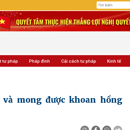
t tư pháp
Pháp đình
Cải cách tư pháp
Kinh tế
ỗi và mong được khoan hồng