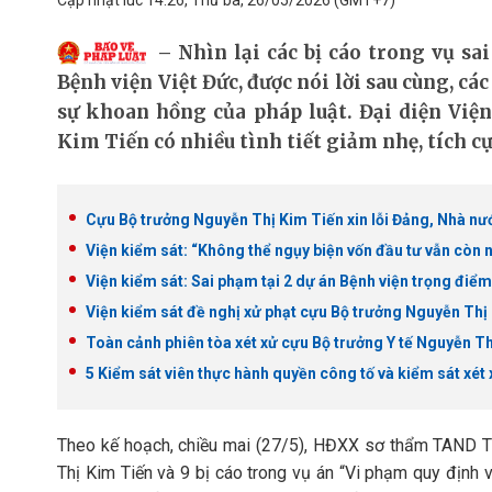
Cập nhật lúc 14:26, Thứ ba, 26/05/2026
(GMT+7)
Nhìn lại các bị cáo trong vụ sa
Bệnh viện Việt Đức, được nói lời sau cùng, cá
sự khoan hồng của pháp luật. Đại diện Việ
Kim Tiến có nhiều tình tiết giảm nhẹ, tích c
Cựu Bộ trưởng Nguyễn Thị Kim Tiến xin lỗi Đảng, Nhà nướ
Viện kiểm sát: “Không thể ngụy biện vốn đầu tư vẫn còn 
Viện kiểm sát: Sai phạm tại 2 dự án Bệnh viện trọng điểm 
Viện kiểm sát đề nghị xử phạt cựu Bộ trưởng Nguyễn Thị 
Toàn cảnh phiên tòa xét xử cựu Bộ trưởng Y tế Nguyễn 
5 Kiểm sát viên thực hành quyền công tố và kiểm sát xét x
Theo kế hoạch, chiều mai (27/5), HĐXX sơ thẩm TAND T
Thị Kim Tiến và 9 bị cáo trong vụ án “Vi phạm quy định v