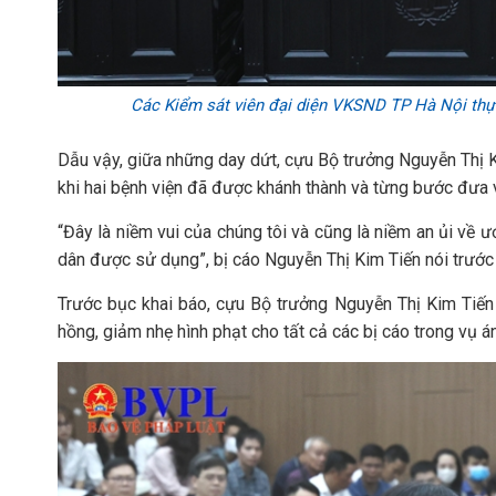
Các Kiểm sát viên đại diện VKSND TP Hà Nội thực 
Dẫu vậy, giữa những day dứt, cựu Bộ trưởng Nguyễn Thị K
khi hai bệnh viện đã được khánh thành và từng bước đưa
“Đây là niềm vui của chúng tôi và cũng là niềm an ủi v
dân được sử dụng”, bị cáo Nguyễn Thị Kim Tiến nói trước 
Trước bục khai báo, cựu Bộ trưởng Nguyễn Thị Kim Tiến
hồng, giảm nhẹ hình phạt cho tất cả các bị cáo trong vụ án,