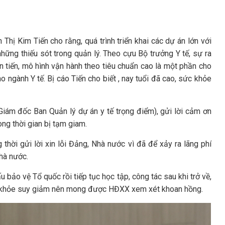
hị Kim Tiến cho rằng, quá trình triển khai các dự án lớn với
những thiếu sót trong quản lý. Theo cựu Bộ trưởng Y tế, sự ra
ên tiến, mô hình vận hành theo tiêu chuẩn cao là một phần cho
gành Y tế. Bị cáo Tiến cho biết , nay tuổi đã cao, sức khỏe
Giám đốc Ban Quản lý dự án y tế trọng điểm), gửi lời cảm ơn
ng thời gian bị tạm giam.
g thời gửi lời xin lỗi Đảng, Nhà nước vì đã để xảy ra lãng phí
hà nước.
 bảo vệ Tổ quốc rồi tiếp tục học tập, công tác sau khi trở về,
ức khỏe suy giảm nên mong được HĐXX xem xét khoan hồng.