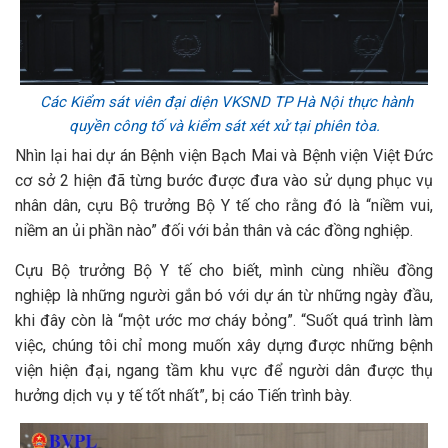
Các Kiểm sát viên đại diện VKSND TP Hà Nội thực hành
quyền công tố và kiểm sát xét xử tại phiên tòa.
Nhìn lại hai dự án Bệnh viện Bạch Mai và Bệnh viện Việt Đức
cơ sở 2 hiện đã từng bước được đưa vào sử dụng phục vụ
nhân dân, cựu Bộ trưởng Bộ Y tế cho rằng đó là “niềm vui,
niềm an ủi phần nào” đối với bản thân và các đồng nghiệp.
Cựu Bộ trưởng Bộ Y tế cho biết, mình cùng nhiều đồng
nghiệp là những người gắn bó với dự án từ những ngày đầu,
khi đây còn là “một ước mơ cháy bỏng”. “Suốt quá trình làm
việc, chúng tôi chỉ mong muốn xây dựng được những bệnh
viện hiện đại, ngang tầm khu vực để người dân được thụ
hưởng dịch vụ y tế tốt nhất”, bị cáo Tiến trình bày.