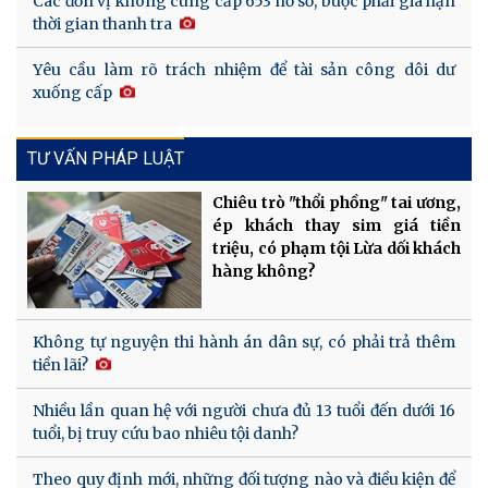
Các đơn vị không cung cấp 653 hồ sơ, buộc phải gia hạn
thời gian thanh tra
Yêu cầu làm rõ trách nhiệm để tài sản công dôi dư
xuống cấp
TƯ VẤN PHÁP LUẬT
Chiêu trò "thổi phồng" tai ương,
ép khách thay sim giá tiền
triệu, có phạm tội Lừa dối khách
hàng không?
Không tự nguyện thi hành án dân sự, có phải trả thêm
tiền lãi?
Nhiều lần quan hệ với người chưa đủ 13 tuổi đến dưới 16
tuổi, bị truy cứu bao nhiêu tội danh?
Theo quy định mới, những đối tượng nào và điều kiện để