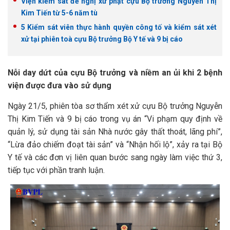
Viện kiểm sát đề nghị xử phạt cựu Bộ trưởng Nguyễn Thị
Kim Tiến từ 5-6 năm tù
5 Kiểm sát viên thực hành quyền công tố và kiểm sát xét
xử tại phiên toà cựu Bộ trưởng Bộ Y tế và 9 bị cáo
Nỗi day dứt của cựu Bộ trưởng và niềm an ủi khi 2 bệnh
viện được đưa vào sử dụng
Ngày 21/5, phiên tòa sơ thẩm xét xử cựu Bộ trưởng Nguyễn
Thị Kim Tiến và 9 bị cáo trong vụ án “Vi phạm quy định về
quản lý, sử dụng tài sản Nhà nước gây thất thoát, lãng phí”,
“Lừa đảo chiếm đoạt tài sản” và “Nhận hối lộ”, xảy ra tại Bộ
Y tế và các đơn vị liên quan bước sang ngày làm việc thứ 3,
tiếp tục với phần tranh luận.