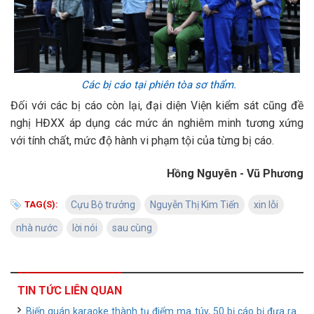
Các bị cáo tại phiên tòa sơ thẩm.
Đối với các bị cáo còn lại, đại diện Viện kiểm sát cũng đề
nghị HĐXX áp dụng các mức án nghiêm minh tương xứng
với tính chất, mức độ hành vi phạm tội của từng bị cáo.
Hồng Nguyên - Vũ Phương
TAG(S):
Cựu Bộ trưởng
Nguyễn Thị Kim Tiến
xin lỗi
nhà nước
lời nói
sau cùng
TIN TỨC LIÊN QUAN
Biến quán karaoke thành tụ điểm ma túy, 50 bị cáo bị đưa ra