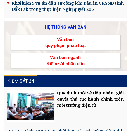
Khởi kiện 5 vụ án dân sự công ích: Dấu ấn VKSND tỉnh
Đắk Lắk trong thực hiện Nghị quyết 205
HỆ THỐNG VĂN BẢN
Văn bản
quy phạm pháp luật
Văn bản ngành
Kiểm sát nhân dân
KIỂM SÁT 24H
Quy định mới về tiếp nhận, giải
quyết thủ tục hành chính trên
môi trường điện tử
VKSND tỉnh Lạng Sơn phối hợp rà soát hồ sơ đề nghị