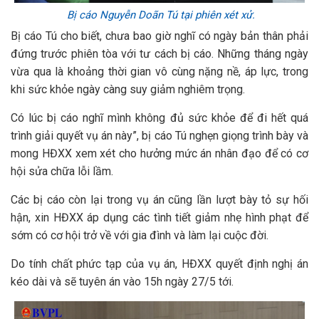
Bị cáo Nguyễn Doãn Tú tại phiên xét xử.
Bị cáo Tú cho biết, chưa bao giờ nghĩ có ngày bản thân phải
đứng trước phiên tòa với tư cách bị cáo. Những tháng ngày
vừa qua là khoảng thời gian vô cùng nặng nề, áp lực, trong
khi sức khỏe ngày càng suy giảm nghiêm trọng.
Có lúc bị cáo nghĩ mình không đủ sức khỏe để đi hết quá
trình giải quyết vụ án này”, bị cáo Tú nghẹn giọng trình bày và
mong HĐXX xem xét cho hưởng mức án nhân đạo để có cơ
hội sửa chữa lỗi lầm.
Các bị cáo còn lại trong vụ án cũng lần lượt bày tỏ sự hối
hận, xin HĐXX áp dụng các tình tiết giảm nhẹ hình phạt để
sớm có cơ hội trở về với gia đình và làm lại cuộc đời.
Do tính chất phức tạp của vụ án, HĐXX quyết định nghị án
kéo dài và sẽ tuyên án vào 15h ngày 27/5 tới.