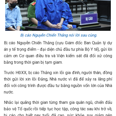
Bị cáo Nguyễn Chiến Thắng nói lời sau cùng.
Bị cáo Nguyễn Chiến Thắng (cựu Giám đốc Ban Quản lý dự
án y tế trọng điểm - đại diện chủ đầu tư phía Bộ Y tế), gửi lời
cảm ơn Cơ quan điều tra và Viện kiểm sát đã đối xử công
bằng trong thời gian bị tạm giam.
Trước HĐXX, bị cáo Thắng xin lỗi gia đình, người thân, đồng
thời gửi lời xin lỗi Đảng, Nhà nước vì đã để xảy ra lãng phí
đối với công trình được đầu tư bằng nguồn vốn lớn của Nhà
nước.
Nhắc lại quãng thời gian từng tham gia quân ngũ, chiến đấu
bảo vệ Tổ quốc rồi tiếp tục học tập, công tác sau khi trở về,
bị cáo cho biết nay tuổi đã cao, sức khỏe suy giảm nên