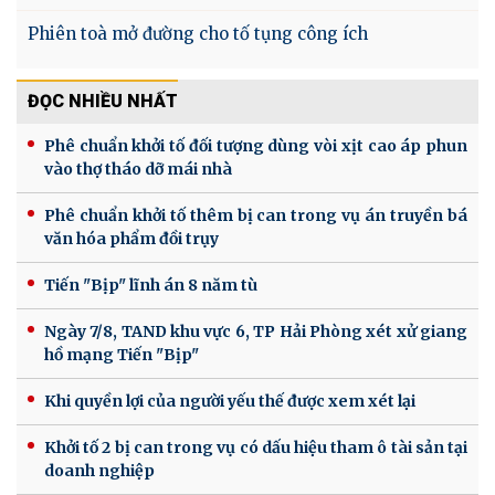
Phiên toà mở đường cho tố tụng công ích
ĐỌC NHIỀU NHẤT
Phê chuẩn khởi tố đối tượng dùng vòi xịt cao áp phun
vào thợ tháo dỡ mái nhà
Phê chuẩn khởi tố thêm bị can trong vụ án truyền bá
văn hóa phẩm đồi trụy
Tiến "Bịp" lĩnh án 8 năm tù
Ngày 7/8, TAND khu vực 6, TP Hải Phòng xét xử giang
hồ mạng Tiến "Bịp"
Khi quyền lợi của người yếu thế được xem xét lại
Khởi tố 2 bị can trong vụ có dấu hiệu tham ô tài sản tại
doanh nghiệp