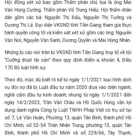
Hội đồng xét xử bao gồm Thẩm phán chủ tọa là ông Mai
Văn Hùng Cường; Thẩm phán Võ Trung Hiếu; Hội thẩm nhân
dân gồm các bà: Nguyễn Thị Đấu, Nguyễn Thị Tưởng và
Dương Thị Lệ. Đại diện VKSND tỉnh Tiền Giang tham gia thực
hành quyền công tố và kiểm sát xét xử gồm các ông: Nguyễn
Văn Nơi, Nguyễn Văn Sanh, Dương Quyền và Mai Hùng Nhân.
Những bị cáo nói trên bị VKSND tỉnh Tiền Giang truy tố về tội
“Cưỡng đoạt tài sản” theo quy định điểm a, khoản 4, Điều
170 Bộ luật hình sự.
Theo đó, mặc dù biết rõ kể từ ngày 1/1/2021 loại hình dịch
vụ đòi nợ đã bị Luật đầu tư năm 2020 đưa vào diện ngành,
nghề cấm đầu tư kinh doanh, nhưng từ ngày 1/1/2021 đến
ngày 14/2/2023, Trần Văn Châu và Hồ Quốc Hùng vẫn lợi
dụng danh nghĩa Công ty Luật TNHH Pháp Việt có trụ sở tại
số 7, Lê Văn Huân, Phường 13, quận Tân Bình, thành phố Hồ
Chí Minh; số 52-54 Thân Nhân Trung, phường 13, quận Tân
Bình, thành phố Hồ Chí Minh và số 229/66, Tây Thạnh,