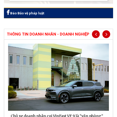
Báo Bảo vệ pháp luật
THÔNG TIN DOANH NHÂN - DOANH NGHIỆP
Chủ xe doanh nhân coi VinFast VF 9 là “văn phòng”
T