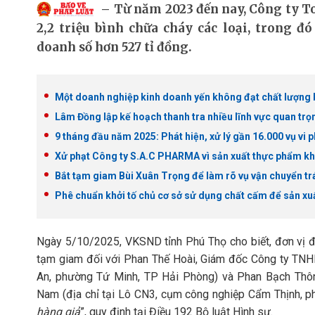
Từ năm 2023 đến nay, Công ty T
2,2 triệu bình chữa cháy các loại, trong đó
doanh số hơn 527 tỉ đồng.
Một doanh nghiệp kinh doanh yến không đạt chất lượng bị
Lâm Đồng lập kế hoạch thanh tra nhiều lĩnh vực quan trọ
9 tháng đầu năm 2025: Phát hiện, xử lý gần 16.000 vụ vi
Xử phạt Công ty S.A.C PHARMA vì sản xuất thực phẩm kh
Bắt tạm giam Bùi Xuân Trọng để làm rõ vụ vận chuyển tr
Phê chuẩn khởi tố chủ cơ sở sử dụng chất cấm để sản xuấ
Ngày 5/10/2025, VKSND tỉnh Phú Thọ cho biết, đơn vị đã
tạm giam đối với Phan Thế Hoài, Giám đốc Công ty TNH
An, phường Tứ Minh, TP Hải Phòng) và Phan Bạch Th
Nam (địa chỉ tại Lô CN3, cụm công nghiệp Cẩm Thịnh, ph
hàng giả
”, quy định tại Điều 192 Bộ luật Hình sự.