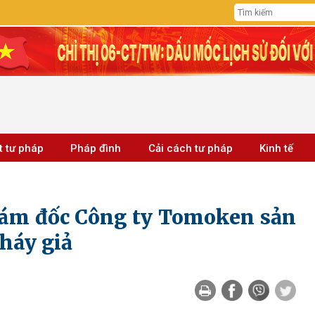
t tư pháp
Pháp đình
Cải cách tư pháp
Kinh tế
iám đốc Công ty Tomoken sản
cháy giả