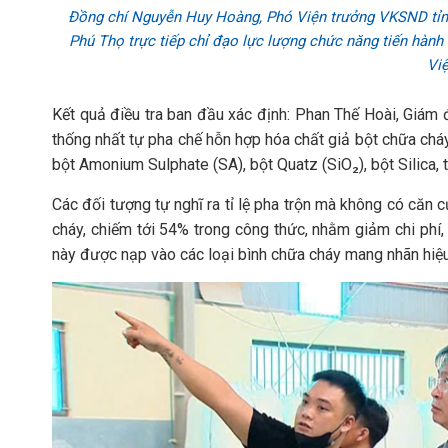
Đồng chí Nguyễn Huy Hoàng, Phó Viện trưởng VKSND tỉn
Phú Thọ trực tiếp chỉ đạo lực lượng chức năng tiến hàn
Vi
Kết quả điều tra ban đầu xác định: Phan Thế Hoài, Giám
thống nhất tự pha chế hỗn hợp hóa chất giả bột chữa ch
bột Amonium Sulphate (SA), bột Quatz (SiO₂), bột Silica, 
Các đối tượng tự nghĩ ra tỉ lệ pha trộn mà không có căn 
cháy, chiếm tới 54% trong công thức, nhằm giảm chi phí, 
này được nạp vào các loại bình chữa cháy mang nhãn hiệu 