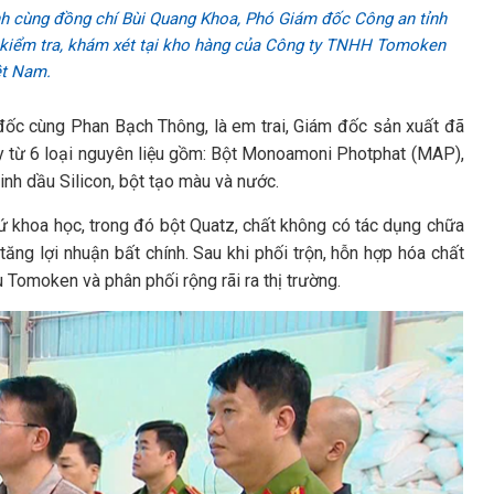
h cùng đồng chí Bùi Quang Khoa, Phó Giám đốc Công an tỉnh
h kiểm tra, khám xét tại kho hàng của Công ty TNHH Tomoken
ệt Nam.
 đốc cùng Phan Bạch Thông, là em trai, Giám đốc sản xuất đã
áy từ 6 loại nguyên liệu gồm: Bột Monoamoni Photphat (MAP),
tinh dầu Silicon, bột tạo màu và nước.
cứ khoa học, trong đó bột Quatz, chất không có tác dụng chữa
tăng lợi nhuận bất chính. Sau khi phối trộn, hỗn hợp hóa chất
Tomoken và phân phối rộng rãi ra thị trường.