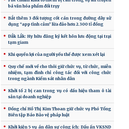
Phê chuẩn khởi tố thêm bị can trong vụ án truyền
bá văn hóa phẩm đồi trụy
Bắt thêm 3 đối tượng cốt cán trong đường dây sử
dụng “app tình cảm” lừa đảo hơn 2.300 tỉ đồng
Đắk Lắk: Hy hữu đăng ký kết hôn lưu động tại trại
tạm giam
Khi quyền lợi của người yếu thế được xem xét lại
Quy chế mới về cho thôi giữ chức vụ, từ chức, miễn
nhiệm, tạm đình chỉ công tác đối với công chức
trong ngành Kiểm sát nhân dân
Khởi tố 2 bị can trong vụ có dấu hiệu tham ô tài
sản tại doanh nghiệp
Đồng chí Hồ Thị Kim Thoan giữ chức vụ Phó Tổng
Biên tập Báo Bảo vệ pháp luật
Khởi kiện 5 vụ án dân sự công ích: Dấu ấn VKSND