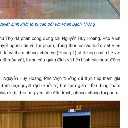
uyết định khởi tố bị can đối với Phan Bạch Thông.
 Phú Thọ đã phân công đồng chí Nguyễn Huy Hoàng, Phó Viện
 quyết nguồn tin về tội phạm, đồng thời cử các kiểm sát viên
inh tế và tham nhũng, chức vụ (Phòng 1) phối hợp chặt chẽ với
 giữ mẫu vật, trưng cầu giám định và tiến hành các hoạt động
chí Nguyễn Huy Hoàng, Phó Viện trưởng đã trực tiếp tham gia
o đảm mọi quyết định khởi tố, bắt tạm giam đều đúng thẩm
 pháp luật, đáp ứng yêu cầu đấu tranh, phòng, chống tội phạm.