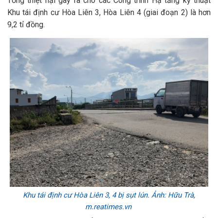
Tổng thiệt hại gây ra cho các Công trình Hạ tầng kỹ thuật
Khu tái định cư Hòa Liên 3, Hòa Liên 4 (giai đoạn 2) là hơn
9,2 tỉ đồng.
Khu tái định cư Hòa Liên 3, 4 bị sụt lún. Ảnh: Hữu Trà,
m.reatimes.vn