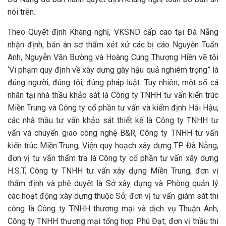
nói trên.
Theo Quyết định Kháng nghị, VKSND cấp cao tại Đà Nẵng
nhận định, bản án sơ thẩm xét xử các bị cáo Nguyễn Tuấn
Anh, Nguyễn Văn Bường và Hoàng Cung Thượng Hiền về tội
‘Vi phạm quy định về xây dựng gây hậu quả nghiêm trọng” là
đúng người, đúng tội, đúng pháp luật. Tuy nhiên, một số cá
nhân tại nhà thầu khảo sát là Công ty TNHH tư vấn kiến trúc
Miền Trung và Công ty cổ phần tư vấn và kiểm định Hải Hậu;
các nhà thầu tư vấn khảo sát thiết kế là Công ty TNHH tư
vấn và chuyển giao công nghệ B&R, Công ty TNHH tư vấn
kiến trúc Miền Trung, Viện quy hoạch xây dựng TP Đà Nẵng,
đơn vị tư vấn thẩm tra là Công ty cổ phần tư vấn xây dựng
H.S.T, Công ty TNHH tư vấn xây dựng Miền Trung; đơn vị
thẩm định và phê duyệt là Sở xây dựng và Phòng quản lý
các hoạt động xây dựng thuộc Sở; đơn vị tư vấn giám sát thi
công là Công ty TNHH thương mại và dịch vụ Thuận Anh,
Công ty TNHH thương mại tổng hợp Phú Đạt; đơn vị thầu thi