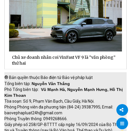
TTC Energy được vinh danh Top 50 Nhãn hiệu Nổi
N
tiếng Việt Nam 2026
c
®
Bản quyền thuộc Báo điện tử Bảo vệ pháp luật
Tổng biên tập:
Nguyễn Văn Thắng
Phó Tổng biên tập:
Vũ Mạnh Hà, Nguyễn Mạnh Hưng, Hồ Thị
Kim Thoan
Tòa soạn: Số 9, Phạm Văn Bạch, Cầu Giấy, Hà Nội.
Phòng Phóng viên đa phương tiện (84-24) 39387995; Email:
baovephapluat24h@gmail.com
Phòng Truyền thông: 0949268666.
Chia
Giấy phép số 258/GP-BTTTT cấp ngày 16/09/2024 của Bộ Thông
tin và Truyền thông (nay là Bộ Văn hoá, Thể thao và Du lịch).