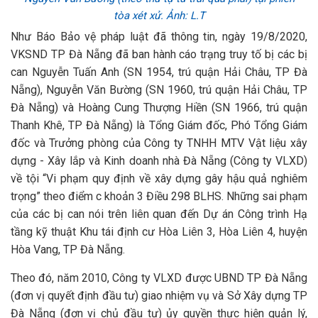
tòa xét xử. Ảnh: L.T
Như Báo Bảo vệ pháp luật đã thông tin, ngày 19/8/2020,
VKSND TP Đà Nẵng đã ban hành cáo trạng truy tố bị các bị
can Nguyễn Tuấn Anh (SN 1954, trú quận Hải Châu, TP Đà
Nẵng), Nguyễn Văn Bường (SN 1960, trú quận Hải Châu, TP
Đà Nẵng) và Hoàng Cung Thượng Hiền (SN 1966, trú quận
Thanh Khê, TP Đà Nẵng) là Tổng Giám đốc, Phó Tổng Giám
đốc và Trưởng phòng của Công ty TNHH MTV Vật liệu xây
dựng - Xây lắp và Kinh doanh nhà Đà Nẵng (Công ty VLXD)
về tội “Vi phạm quy định về xây dựng gây hậu quả nghiêm
trọng” theo điểm c khoản 3 Điều 298 BLHS. Những sai phạm
của các bị can nói trên liên quan đến Dự án Công trình Hạ
tầng kỹ thuật Khu tái định cư Hòa Liên 3, Hòa Liên 4, huyện
Hòa Vang, TP Đà Nẵng.
Theo đó, năm 2010, Công ty VLXD được UBND TP Đà Nẵng
(đơn vị quyết định đầu tư) giao nhiệm vụ và Sở Xây dựng TP
Đà Nẵng (đơn vị chủ đầu tư) ủy quyền thực hiện quản lý,