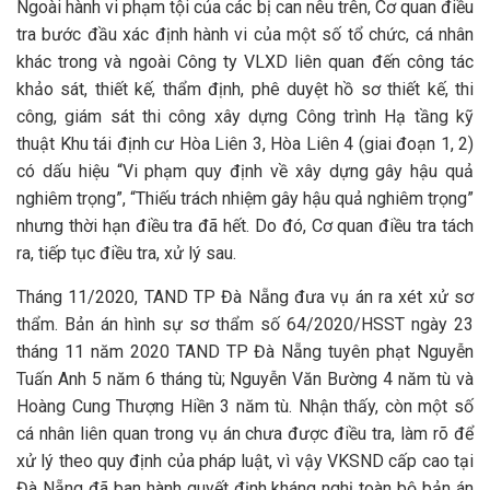
Ngoài hành vi phạm tội của các bị can nêu trên, Cơ quan điều
tra bước đầu xác định hành vi của một số tổ chức, cá nhân
khác trong và ngoài Công ty VLXD liên quan đến công tác
khảo sát, thiết kế, thẩm định, phê duyệt hồ sơ thiết kế, thi
công, giám sát thi công xây dựng Công trình Hạ tầng kỹ
thuật Khu tái định cư Hòa Liên 3, Hòa Liên 4 (giai đoạn 1, 2)
có dấu hiệu “Vi phạm quy định về xây dựng gây hậu quả
nghiêm trọng”, “Thiếu trách nhiệm gây hậu quả nghiêm trọng”
nhưng thời hạn điều tra đã hết. Do đó, Cơ quan điều tra tách
ra, tiếp tục điều tra, xử lý sau.
Tháng 11/2020, TAND TP Đà Nẵng đưa vụ án ra xét xử sơ
thẩm. Bản án hình sự sơ thẩm số 64/2020/HSST ngày 23
tháng 11 năm 2020 TAND TP Đà Nẵng tuyên phạt Nguyễn
Tuấn Anh 5 năm 6 tháng tù; Nguyễn Văn Bường 4 năm tù và
Hoàng Cung Thượng Hiền 3 năm tù. Nhận thấy, còn một số
cá nhân liên quan trong vụ án chưa được điều tra, làm rõ để
xử lý theo quy định của pháp luật, vì vậy VKSND cấp cao tại
Đà Nẵng đã ban hành quyết định kháng nghị toàn bộ bản án