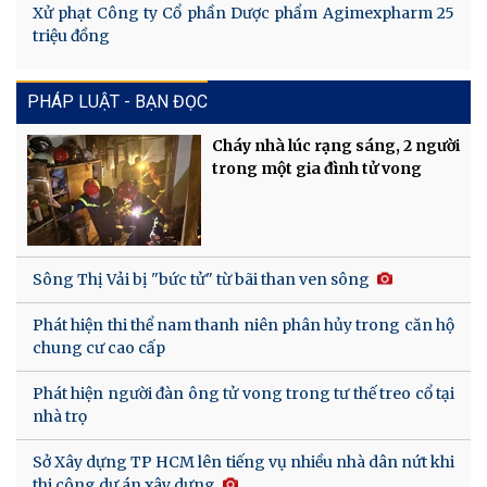
Xử phạt Công ty Cổ phần Dược phẩm Agimexpharm 25
triệu đồng
PHÁP LUẬT - BẠN ĐỌC
Cháy nhà lúc rạng sáng, 2 người
trong một gia đình tử vong
Sông Thị Vải bị "bức tử" từ bãi than ven sông
Phát hiện thi thể nam thanh niên phân hủy trong căn hộ
chung cư cao cấp
Phát hiện người đàn ông tử vong trong tư thế treo cổ tại
nhà trọ
Sở Xây dựng TP HCM lên tiếng vụ nhiều nhà dân nứt khi
thi công dự án xây dựng