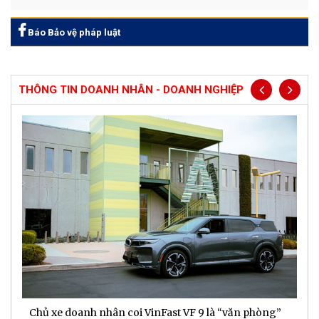
Báo Bảo vệ pháp luật
THÔNG TIN DOANH NHÂN - DOANH NGHIỆP
Chủ xe doanh nhân coi VinFast VF 9 là “văn phòng”
T