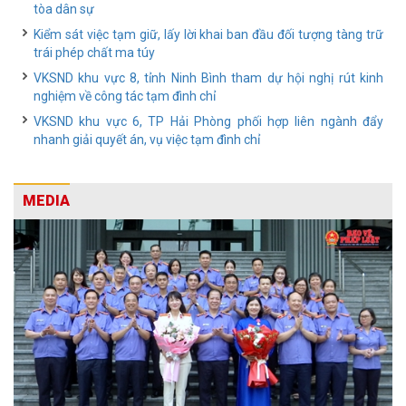
tòa dân sự
Kiểm sát việc tạm giữ, lấy lời khai ban đầu đối tượng tàng trữ
trái phép chất ma túy
VKSND khu vực 8, tỉnh Ninh Bình tham dự hội nghị rút kinh
nghiệm về công tác tạm đình chỉ
VKSND khu vực 6, TP Hải Phòng phối hợp liên ngành đẩy
nhanh giải quyết án, vụ việc tạm đình chỉ
MEDIA