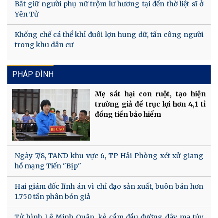
Bắt giữ người phụ nữ trộm lư hương tại đền thờ liệt sĩ ở
Yên Tử
Khống chế cá thể khỉ đuôi lợn hung dữ, tấn công người
trong khu dân cư
PHÁP ĐÌNH
Mẹ sát hại con ruột, tạo hiện
trường giả để trục lợi hơn 4,1 tỉ
đồng tiền bảo hiểm
Ngày 7/8, TAND khu vực 6, TP Hải Phòng xét xử giang
hồ mạng Tiến "Bịp"
Hai giám đốc lĩnh án vì chỉ đạo sản xuất, buôn bán hơn
1.750 tấn phân bón giả
Tử hình Lê Minh Quân, kẻ cầm đầu đường dây ma túy