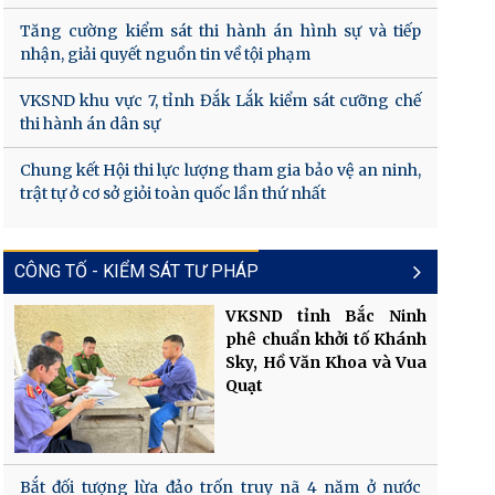
Tăng cường kiểm sát thi hành án hình sự và tiếp
nhận, giải quyết nguồn tin về tội phạm
VKSND khu vực 7, tỉnh Đắk Lắk kiểm sát cưỡng chế
thi hành án dân sự
Chung kết Hội thi lực lượng tham gia bảo vệ an ninh,
trật tự ở cơ sở giỏi toàn quốc lần thứ nhất
CÔNG TỐ - KIỂM SÁT TƯ PHÁP
VKSND tỉnh Bắc Ninh
phê chuẩn khởi tố Khánh
Sky, Hồ Văn Khoa và Vua
Quạt
Bắt đối tượng lừa đảo trốn truy nã 4 năm ở nước