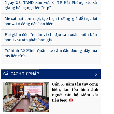
Ngày 7/8, TAND khu vực 6, TP Hải Phòng xét xử
giang hồ mạng Tiến "Bịp"
Mẹ sát hại con ruột, tạo hiện trường giả để trục lợi
hơn 4,1 tỉ đồng tiền bảo hiểm
Hai giám đốc lĩnh án vì chỉ đạo sản xuất, buôn bán
hơn 1.750 tấn phân bón giả
Tử hình Lê Minh Quân, kẻ cầm đầu đường dây ma
túy liên tỉnh
CẢI CÁCH TƯ PHÁP
Gần 35 năm tận tụy cống
hiến, lan tỏa hình ảnh
người cán bộ Kiểm sát
tiêu biểu