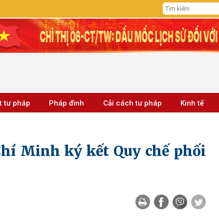
t tư pháp
Pháp đình
Cải cách tư pháp
Kinh tế
hí Minh ký kết Quy chế phối