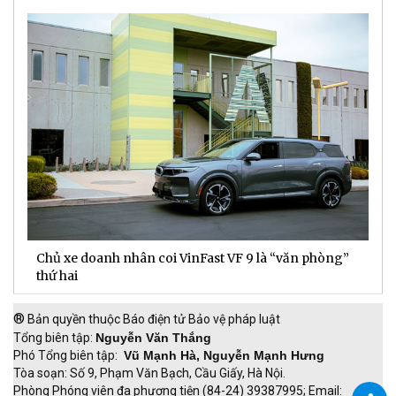
Chủ xe doanh nhân coi VinFast VF 9 là “văn phòng”
T
thứ hai
t
®
Bản quyền thuộc Báo điện tử Bảo vệ pháp luật
Tổng biên tập:
Nguyễn Văn Thắng
Phó Tổng biên tập:
Vũ Mạnh Hà, Nguyễn Mạnh Hưng
Tòa soạn: Số 9, Phạm Văn Bạch, Cầu Giấy, Hà Nội.
Phòng Phóng viên đa phương tiện (84-24) 39387995; Email: