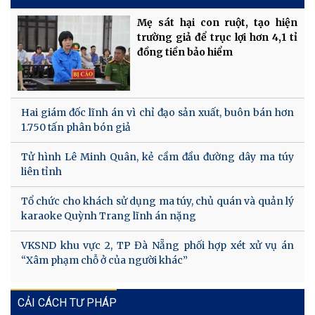
Mẹ sát hại con ruột, tạo hiện
trường giả để trục lợi hơn 4,1 tỉ
đồng tiền bảo hiểm
Hai giám đốc lĩnh án vì chỉ đạo sản xuất, buôn bán hơn
1.750 tấn phân bón giả
Tử hình Lê Minh Quân, kẻ cầm đầu đường dây ma túy
liên tỉnh
Tổ chức cho khách sử dụng ma túy, chủ quán và quản lý
karaoke Quỳnh Trang lĩnh án nặng
VKSND khu vực 2, TP Đà Nẵng phối hợp xét xử vụ án
“Xâm phạm chỗ ở của người khác”
CẢI CÁCH TƯ PHÁP