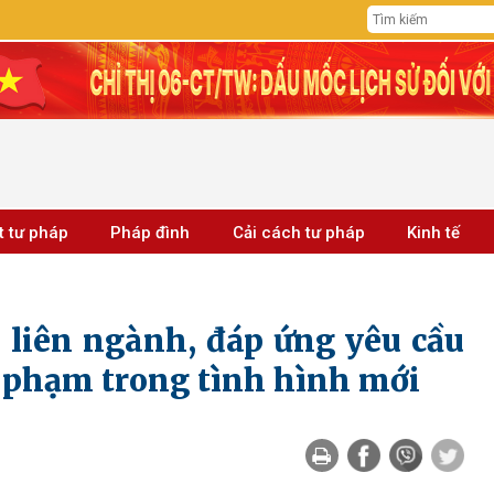
t tư pháp
Pháp đình
Cải cách tư pháp
Kinh tế
 liên ngành, đáp ứng yêu cầu
i phạm trong tình hình mới