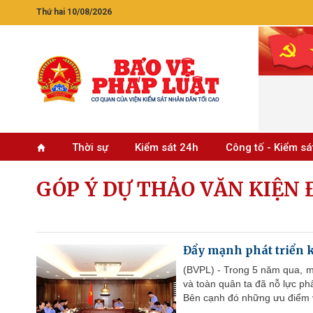
Thứ hai 10/08/2026
Thời sự
Kiểm sát 24h
Công tố - Kiểm sá
GÓP Ý DỰ THẢO VĂN KIỆN Đ
Đẩy mạnh phát triển k
(BVPL) - Trong 5 năm qua, m
và toàn quân ta đã nỗ lực ph
Bên cạnh đó những ưu điểm v