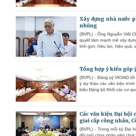
Xây dựng nhà nước ph
nhũng
(BVPL) - Ông Nguyễn Viết Ch
quyết tâm mạnh mẽ xây dựng
tinh gọn, hiệu lực, hiệu quả,
Tổng hợp ý kiến góp ý
(BVPL) - Đảng uỷ VKSND tối 
ý dự thảo các văn kiện trình 
biểu Đảng bộ Khối các cơ qu
Các văn kiện Đại hội 
giai cấp công nhân, 
(BVPL) - Trong mỗi kỳ Đại h
đội ngũ công nhân viên chức