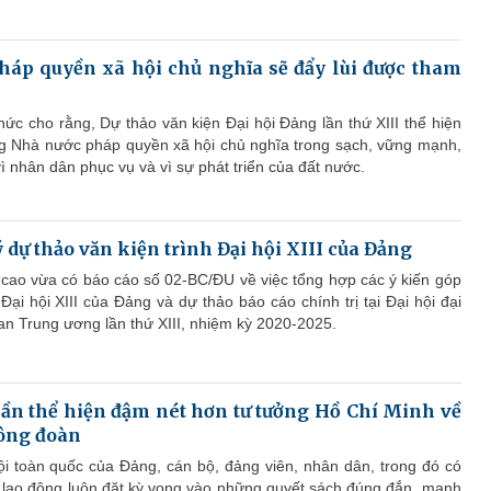
áp quyền xã hội chủ nghĩa sẽ đẩy lùi được tham
ức cho rằng, Dự thảo văn kiện Đại hội Đảng lần thứ XIII thể hiện
 Nhà nước pháp quyền xã hội chủ nghĩa trong sạch, vững mạnh,
 vì nhân dân phục vụ và vì sự phát triển của đất nước.
 dự thảo văn kiện trình Đại hội XIII của Đảng
cao vừa có báo cáo số 02-BC/ĐU về việc tổng hợp các ý kiến góp
Đại hội XIII của Đảng và dự thảo báo cáo chính trị tại Đại hội đại
an Trung ương lần thứ XIII, nhiệm kỳ 2020-2025.
cần thể hiện đậm nét hơn tư tưởng Hồ Chí Minh về
Công đoàn
ội toàn quốc của Đảng, cán bộ, đảng viên, nhân dân, trong đó có
 lao động luôn đặt kỳ vọng vào những quyết sách đúng đắn, mạnh