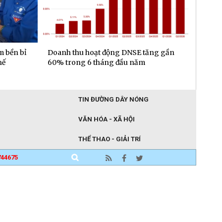
m bền bỉ
Doanh thu hoạt động DNSE tăng gần
Đa dạn
hế
60% trong 6 tháng đầu năm
gần 6.
đầu n
TIN ĐƯỜNG DÂY NÓNG
VĂN HÓA - XÃ HỘI
THỂ THAO - GIẢI TRÍ
744675