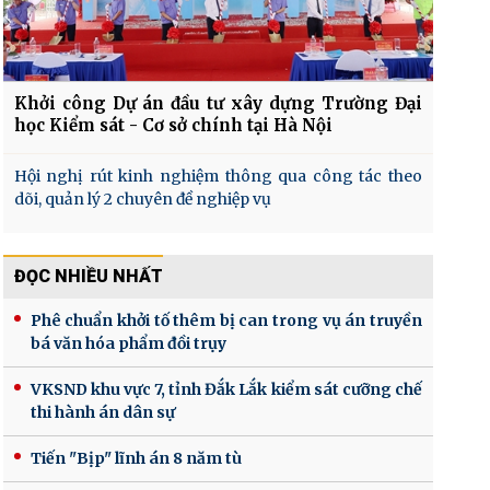
Khởi công Dự án đầu tư xây dựng Trường Đại
học Kiểm sát - Cơ sở chính tại Hà Nội
Hội nghị rút kinh nghiệm thông qua công tác theo
dõi, quản lý 2 chuyên đề nghiệp vụ
ĐỌC NHIỀU NHẤT
Phê chuẩn khởi tố thêm bị can trong vụ án truyền
bá văn hóa phẩm đồi trụy
VKSND khu vực 7, tỉnh Đắk Lắk kiểm sát cưỡng chế
thi hành án dân sự
Tiến "Bịp" lĩnh án 8 năm tù