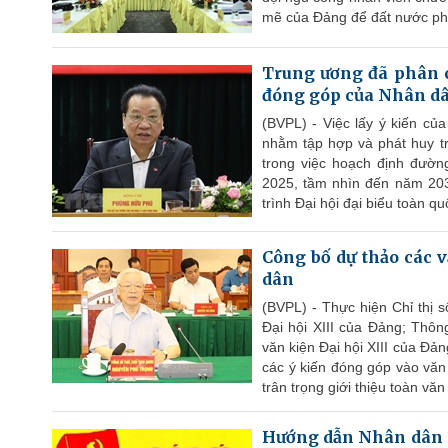
mẽ của Đảng để đất nước phá
Trung ương đã phân c
đóng góp của Nhân d
(BVPL) - Việc lấy ý kiến củ
nhằm tập hợp và phát huy t
trong việc hoạch định đườn
2025, tầm nhìn đến năm 203
trình Đại hội đại biểu toàn qu
Công bố dự thảo các v
dân
(BVPL) - Thực hiện Chỉ thị s
Đại hội XIII của Đảng; Thôn
văn kiện Đại hội XIII của Đản
các ý kiến đóng góp vào văn
trân trọng giới thiệu toàn vă
Hướng dẫn Nhân dân gó