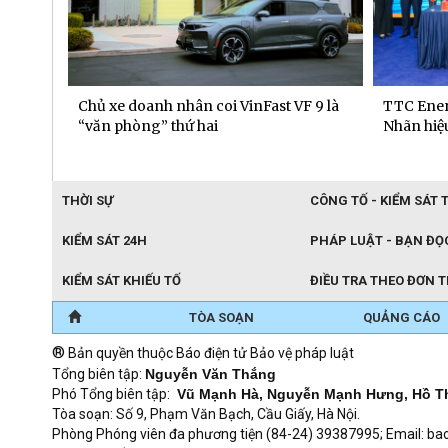
 dịch
Chủ xe doanh nhân coi VinFast VF 9 là
TTC Ener
“văn phòng” thứ hai
Nhãn hiệu
THỜI SỰ
CÔNG TỐ - KIỂM SÁT 
KIỂM SÁT 24H
PHÁP LUẬT - BẠN ĐỌ
KIỂM SÁT KHIẾU TỐ
ĐIỀU TRA THEO ĐƠN 
TÒA SOẠN
QUẢNG CÁO
®
Bản quyền thuộc Báo điện tử Bảo vệ pháp luật
Tổng biên tập:
Nguyễn Văn Thắng
Phó Tổng biên tập:
Vũ Mạnh Hà, Nguyễn Mạnh Hưng, Hồ T
Tòa soạn: Số 9, Phạm Văn Bạch, Cầu Giấy, Hà Nội.
Phòng Phóng viên đa phương tiện (84-24) 39387995; Email: 