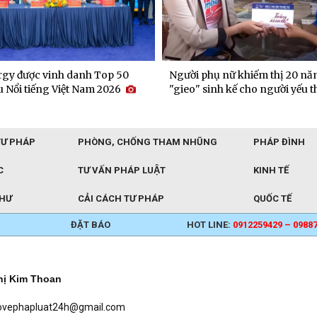
gy được vinh danh Top 50
Người phụ nữ khiếm thị 20 nă
 Nổi tiếng Việt Nam 2026
"gieo" sinh kế cho người yếu t
TƯ PHÁP
PHÒNG, CHỐNG THAM NHŨNG
PHÁP ĐÌNH
C
TƯ VẤN PHÁP LUẬT
KINH TẾ
THƯ
CẢI CÁCH TƯ PHÁP
QUỐC TẾ
ĐẶT BÁO
HOT LINE:
0912259429 – 0988
hị Kim Thoan
baovephapluat24h@gmail.com