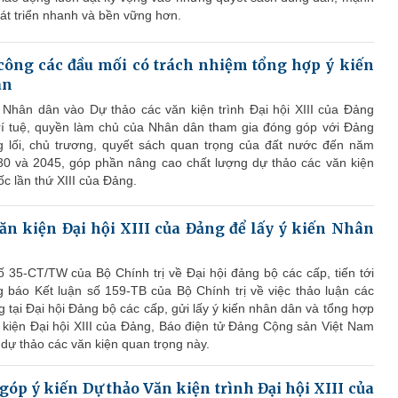
t triển nhanh và bền vững hơn.
ông các đầu mối có trách nhiệm tổng hợp ý kiến
ân
a Nhân dân vào Dự thảo các văn kiện trình Đại hội XIII của Đảng
rí tuệ, quyền làm chủ của Nhân dân tham gia đóng góp với Đảng
g lối, chủ trương, quyết sách quan trọng của đất nước đến năm
0 và 2045, góp phần nâng cao chất lượng dự thảo các văn kiện
ốc lần thứ XIII của Đảng.
ăn kiện Đại hội XIII của Đảng để lấy ý kiến Nhân
ố 35-CT/TW của Bộ Chính trị về Đại hội đảng bộ các cấp, tiến tới
g báo Kết luận số 159-TB của Bộ Chính trị về việc thảo luận các
g tại Đại hội Đảng bộ các cấp, gửi lấy ý kiến nhân dân và tổng hợp
 kiện Đại hội XIII của Đảng, Báo điện tử Đảng Cộng sản Việt Nam
n dự thảo các văn kiện quan trọng này.
p ý kiến Dự thảo Văn kiện trình Đại hội XIII của