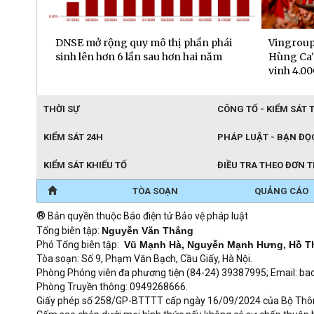
phái
Vingroup ra mắt "Đất Nước Thiên
Sun Grou
ăm
Hùng Ca" - “kỳ quan sân khấu” tôn
vụ mặt đấ
vinh 4.000 năm lịch sử Việt Nam
THỜI SỰ
CÔNG TỐ - KIỂM SÁT 
KIỂM SÁT 24H
PHÁP LUẬT - BẠN ĐỌ
KIỂM SÁT KHIẾU TỐ
ĐIỀU TRA THEO ĐƠN 
TÒA SOẠN
QUẢNG CÁO
®
Bản quyền thuộc Báo điện tử Bảo vệ pháp luật
Tổng biên tập:
Nguyễn Văn Thắng
Phó Tổng biên tập:
Vũ Mạnh Hà, Nguyễn Mạnh Hưng, Hồ T
Tòa soạn: Số 9, Phạm Văn Bạch, Cầu Giấy, Hà Nội.
Phòng Phóng viên đa phương tiện (84-24) 39387995; Email: 
Phòng Truyền thông: 0949268666.
Giấy phép số 258/GP-BTTTT cấp ngày 16/09/2024 của Bộ Thông t