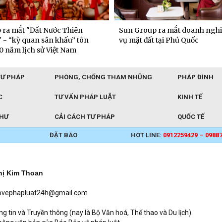
p ra mắt doanh nghiệp dịch
Chủ xe doanh nhân coi VinFast
t tại Phú Quốc
“văn phòng” thứ hai
TƯ PHÁP
PHÒNG, CHỐNG THAM NHŨNG
PHÁP ĐÌNH
C
TƯ VẤN PHÁP LUẬT
KINH TẾ
THƯ
CẢI CÁCH TƯ PHÁP
QUỐC TẾ
ĐẶT BÁO
HOT LINE:
0912259429 – 0988
hị Kim Thoan
baovephapluat24h@gmail.com
in và Truyền thông (nay là Bộ Văn hoá, Thể thao và Du lịch).