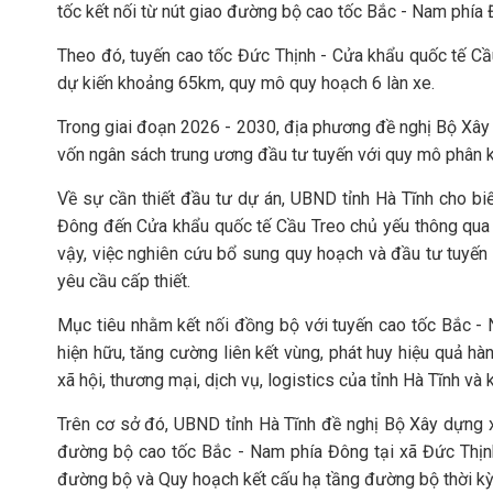
tốc kết nối từ nút giao đường bộ cao tốc Bắc - Nam phía
Theo đó, tuyến cao tốc Đức Thịnh - Cửa khẩu quốc tế Cầ
dự kiến khoảng 65km, quy mô quy hoạch 6 làn xe.
Trong giai đoạn 2026 - 2030, địa phương đề nghị Bộ Xây 
vốn ngân sách trung ương đầu tư tuyến với quy mô phân k
Về sự cần thiết đầu tư dự án, UBND tỉnh Hà Tĩnh cho biế
Đông đến Cửa khẩu quốc tế Cầu Treo chủ yếu thông qua Q
vậy, việc nghiên cứu bổ sung quy hoạch và đầu tư tuyến
yêu cầu cấp thiết.
Mục tiêu nhằm kết nối đồng bộ với tuyến cao tốc Bắc - 
hiện hữu, tăng cường liên kết vùng, phát huy hiệu quả hàn
xã hội, thương mại, dịch vụ, logistics của tỉnh Hà Tĩnh và 
Trên cơ sở đó, UBND tỉnh Hà Tĩnh đề nghị Bộ Xây dựng x
đường bộ cao tốc Bắc - Nam phía Đông tại xã Đức Thị
đường bộ và Quy hoạch kết cấu hạ tầng đường bộ thời kỳ