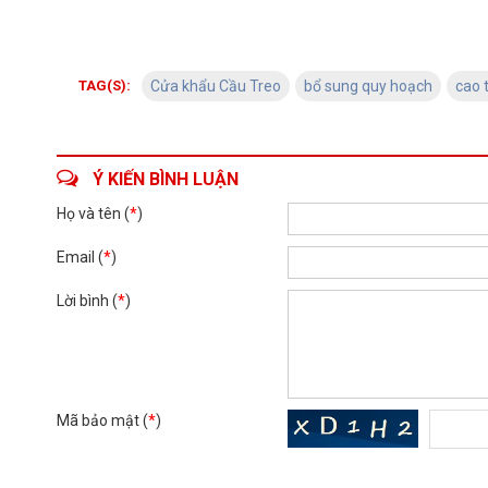
TAG(S):
Cửa khẩu Cầu Treo
bổ sung quy hoạch
cao 
Ý KIẾN BÌNH LUẬN
Họ và tên (
*
)
Email (
*
)
Lời bình (
*
)
Mã bảo mật (
*
)