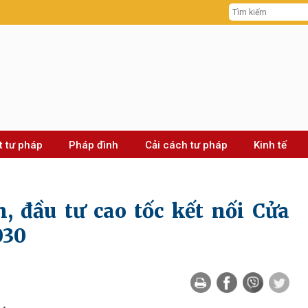
t tư pháp
Pháp đình
Cải cách tư pháp
Kinh tế
, đầu tư cao tốc kết nối Cửa
030