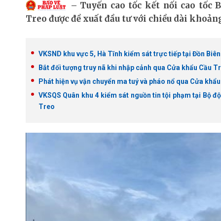
Tuyến cao tốc kết nối cao tốc
Treo được đề xuất đầu tư với chiều dài khoả
VKSND khu vực 5, Hà Tĩnh kiểm sát trực tiếp tại Đồn Bi
Bắt đối tượng truy nã khi nhập cảnh qua Cửa khẩu Cầu T
Phát hiện vụ vận chuyển ma tuý và pháo nổ qua Cửa khẩ
VKSQS Quân khu 4 kiểm sát nguồn tin tội phạm tại Bộ đ
Treo