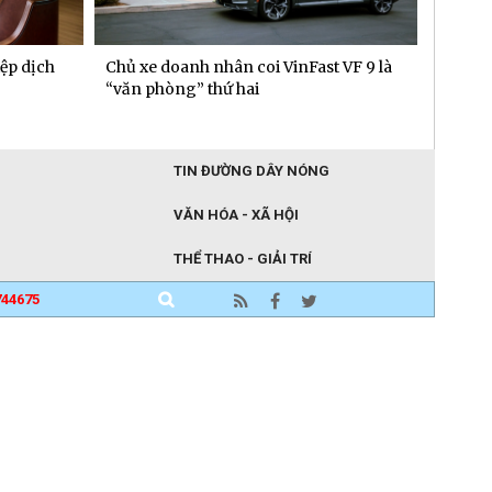
 VF 9 là
TTC Energy được vinh danh Top 50
Người 
Nhãn hiệu Nổi tiếng Việt Nam 2026
"gieo"
TIN ĐƯỜNG DÂY NÓNG
VĂN HÓA - XÃ HỘI
THỂ THAO - GIẢI TRÍ
744675