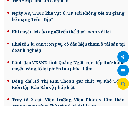
Tiến "Bịp" lĩnh án 8 năm tù
Ngày 7/8, TAND khu vực 6, TP Hải Phòng xét xử giang
hồ mạng Tiến "Bịp"
Khi quyền lợi của người yếu thế được xem xét lại
Khởi tố 2 bị can trong vụ có dấu hiệu tham ô tài sản tại
doanh nghiệp
Lãnh đạo VKSND tỉnh Quảng Ngãi trực tiếp thực hành
quyền công tố tại phiên tòa phúc thẩm
Chia
sẻ
Đồng chí Hồ Thị Kim Thoan giữ chức vụ Phó Tổng
Biên tập Báo Bảo vệ pháp luật
Truy tố 2 cựu Viện trưởng Viện Pháp y tâm thần
Trung ương cùng "bà trùm” và 62 bị can
HỆ THỐNG VĂN BẢN