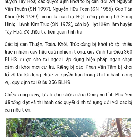
huyện Tây Hòa; các quyết định khởi tố bị can đối với Nguyễn
Văn Thuận (SN 1997), Nguyễn Hữu Toàn (SN 1985), Cao Tấn
Khôi (SN 1989), cùng là cán bộ BQL rừng phòng hộ Sông
Hinh; Huỳnh Kim Trúc (SN 1972), cán bộ Hạt Kiểm lâm huyện
Tây Hoà, để điều tra liên quan tình tra
Các bị can Thuận, Toàn, Khôi, Trúc cùng bị khởi tố tội thiếu
trách nhiệm gây hậu quả nghiêm trọng, quy định tại Điều 360
BLHS, được cho tại ngoại, áp dụng biện pháp ngăn chặn
cấm đi khỏi mơi cư trú. Riêng bị cáo Phan Văn Tâm bị khởi
tố về tội lợi dụng chức vụ quyền hạn trong khi thi hành công
vụ, quy định tại Điều 356 BLHS.
Chiều cùng ngày, lực lượng chức năng Công an tỉnh Phú Yên
đã tống đạt và thi hành các quyết định tố tụng đối với các bị
can nêu trên.