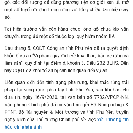
gỗ, các đối tượng đã dùng phương tiện cơ giới san ủi, mở
một số tuyến đường trong rừng với tổng chiều dài nhiều cây
số.
Tại hiện trường vẫn còn hàng chục lóng gỗ chưa kịp vận
chuyển, trong đó một số thuộc loại quý hiếm nhóm IIA.
Đầu tháng 5, CQĐT Công an tỉnh Phú Yên đã ra quyết định
khởi tố vụ án “Vi phạm quy định về khai thác, bảo vệ rừng và
lâm sản”, quy định tại điểm d, khoản 3, Điều 232 BLHS. Đến
nay CQĐT đã khởi tố 24 bị can liên quan đến vụ án.
Liên quan đến đến tình trạng phá rừng, khai thác rừng trái
phép tại vùng rừng phía tây tỉnh Phú Yên, sau khi báo chí
đưa tin, ngày 16/9/2020, tại văn bản số 7732/VPCP-NN,
Văn phòng Chính phủ đã có văn bản gửi Bộ Nông nghiệp &
PTNT, Bộ Tài nguyên & Môi trường và tỉnh Phú Yên, truyền
đạt ý kiến của Thủ tướng Chính phủ về việc
xử lí thông tin
báo chí phản ánh
.