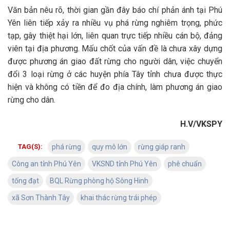
Văn bản nêu rõ, thời gian gần đây báo chí phản ánh tại Phú
Yên liên tiếp xảy ra nhiều vụ phá rừng nghiêm trọng, phức
tạp, gây thiệt hại lớn, liên quan trực tiếp nhiều cán bộ, đảng
viên tại địa phương. Mấu chốt của vấn đề là chưa xây dựng
được phương án giao đất rừng cho người dân, việc chuyển
đổi 3 loại rừng ở các huyện phía Tây tỉnh chưa được thực
hiện và không có tiền để đo địa chính, làm phương án giao
rừng cho dân.
H.V/VKSPY
TAG(S):
phá rừng
quy mô lớn
rừng giáp ranh
Công an tỉnh Phú Yên
VKSND tỉnh Phú Yên
phê chuẩn
tống đạt
BQL Rừng phòng hộ Sông Hinh
xã Sơn Thành Tây
khai thác rừng trái phép