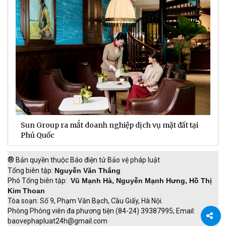
Sun Group ra mắt doanh nghiệp dịch vụ mặt đất tại
C
m
Phú Quốc
t
®
Bản quyền thuộc Báo điện tử Bảo vệ pháp luật
Tổng biên tập:
Nguyễn Văn Thắng
Phó Tổng biên tập:
Vũ Mạnh Hà, Nguyễn Mạnh Hưng, Hồ Thị
Kim Thoan
Tòa soạn: Số 9, Phạm Văn Bạch, Cầu Giấy, Hà Nội.
Phòng Phóng viên đa phương tiện (84-24) 39387995; Email:
baovephapluat24h@gmail.com