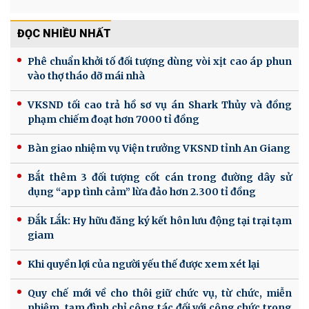
ĐỌC NHIỀU NHẤT
Phê chuẩn khởi tố đối tượng dùng vòi xịt cao áp phun
vào thợ tháo dỡ mái nhà
VKSND tối cao trả hồ sơ vụ án Shark Thủy và đồng
phạm chiếm đoạt hơn 7000 tỉ đồng
Bàn giao nhiệm vụ Viện trưởng VKSND tỉnh An Giang
Bắt thêm 3 đối tượng cốt cán trong đường dây sử
dụng “app tình cảm” lừa đảo hơn 2.300 tỉ đồng
Đắk Lắk: Hy hữu đăng ký kết hôn lưu động tại trại tạm
giam
Khi quyền lợi của người yếu thế được xem xét lại
Quy chế mới về cho thôi giữ chức vụ, từ chức, miễn
nhiệm, tạm đình chỉ công tác đối với công chức trong