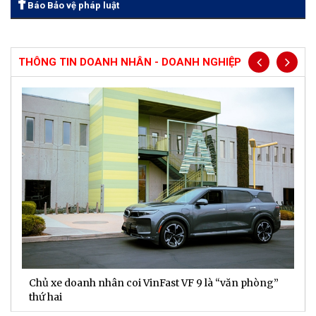
Báo Bảo vệ pháp luật
THÔNG TIN DOANH NHÂN - DOANH NGHIỆP
Chủ xe doanh nhân coi VinFast VF 9 là “văn phòng”
T
thứ hai
t