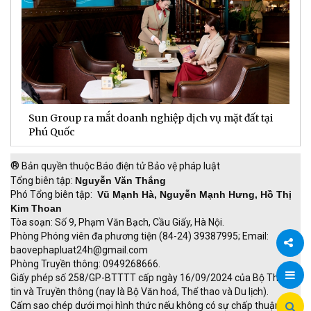
Sun Group ra mắt doanh nghiệp dịch vụ mặt đất tại
C
m
Phú Quốc
t
®
Bản quyền thuộc Báo điện tử Bảo vệ pháp luật
Tổng biên tập:
Nguyễn Văn Thắng
Phó Tổng biên tập:
Vũ Mạnh Hà, Nguyễn Mạnh Hưng, Hồ Thị
Kim Thoan
Tòa soạn: Số 9, Phạm Văn Bạch, Cầu Giấy, Hà Nội.
Phòng Phóng viên đa phương tiện (84-24) 39387995; Email:
baovephapluat24h@gmail.com
Phòng Truyền thông: 0949268666.
Chia
Giấy phép số 258/GP-BTTTT cấp ngày 16/09/2024 của Bộ Thông
tin và Truyền thông (nay là Bộ Văn hoá, Thể thao và Du lịch).
sẻ
Cấm sao chép dưới mọi hình thức nếu không có sự chấp thuận