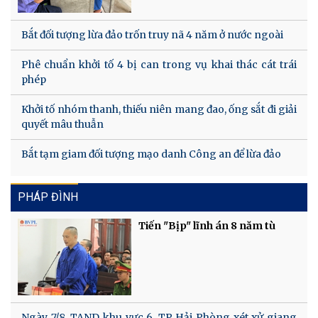
Bắt đối tượng lừa đảo trốn truy nã 4 năm ở nước ngoài
Phê chuẩn khởi tố 4 bị can trong vụ khai thác cát trái
phép
Khởi tố nhóm thanh, thiếu niên mang đao, ống sắt đi giải
quyết mâu thuẫn
Bắt tạm giam đối tượng mạo danh Công an để lừa đảo
PHÁP ĐÌNH
Tiến "Bịp" lĩnh án 8 năm tù
Ngày 7/8, TAND khu vực 6, TP Hải Phòng xét xử giang