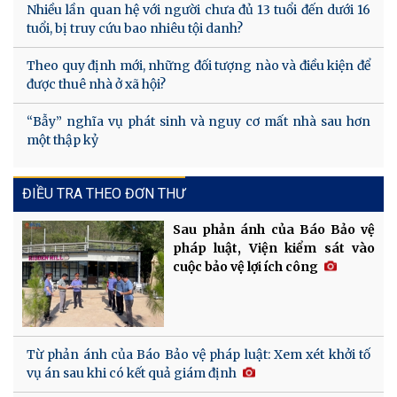
Nhiều lần quan hệ với người chưa đủ 13 tuổi đến dưới 16
tuổi, bị truy cứu bao nhiêu tội danh?
Theo quy định mới, những đối tượng nào và điều kiện để
được thuê nhà ở xã hội?
“Bẫy” nghĩa vụ phát sinh và nguy cơ mất nhà sau hơn
một thập kỷ
ĐIỀU TRA THEO ĐƠN THƯ
Sau phản ánh của Báo Bảo vệ
pháp luật, Viện kiểm sát vào
cuộc bảo vệ lợi ích công
Từ phản ánh của Báo Bảo vệ pháp luật: Xem xét khởi tố
vụ án sau khi có kết quả giám định