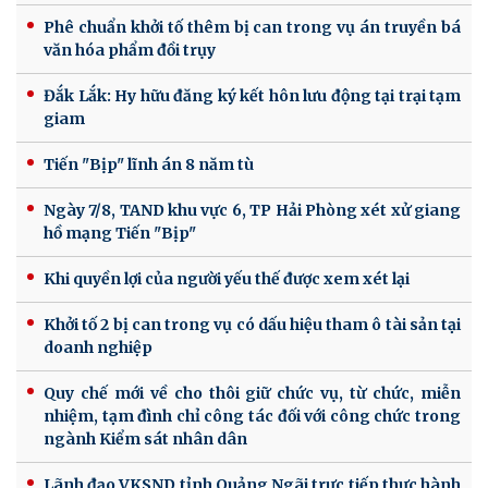
Phê chuẩn khởi tố thêm bị can trong vụ án truyền bá
văn hóa phẩm đồi trụy
Đắk Lắk: Hy hữu đăng ký kết hôn lưu động tại trại tạm
giam
Tiến "Bịp" lĩnh án 8 năm tù
Ngày 7/8, TAND khu vực 6, TP Hải Phòng xét xử giang
hồ mạng Tiến "Bịp"
Khi quyền lợi của người yếu thế được xem xét lại
Khởi tố 2 bị can trong vụ có dấu hiệu tham ô tài sản tại
doanh nghiệp
Quy chế mới về cho thôi giữ chức vụ, từ chức, miễn
nhiệm, tạm đình chỉ công tác đối với công chức trong
ngành Kiểm sát nhân dân
Lãnh đạo VKSND tỉnh Quảng Ngãi trực tiếp thực hành