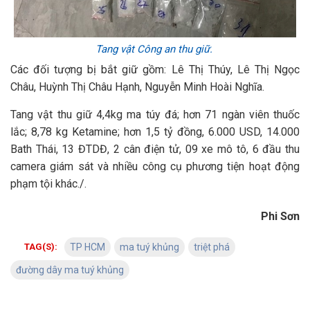
Tang vật Công an thu giữ.
Các đối tượng bị bắt giữ gồm: Lê Thị Thúy, Lê Thị Ngọc
Châu, Huỳnh Thị Châu Hạnh, Nguyễn Minh Hoài Nghĩa.
Tang vật thu giữ 4,4kg ma túy đá; hơn 71 ngàn viên thuốc
lắc; 8,78 kg Ketamine; hơn 1,5 tỷ đồng, 6.000 USD, 14.000
Bath Thái, 13 ĐTDĐ, 2 cân điện tử, 09 xe mô tô, 6 đầu thu
camera giám sát và nhiều công cụ phương tiện hoạt động
phạm tội khác./.
Phi Sơn
TAG(S):
TP HCM
ma tuý khủng
triệt phá
đường dây ma tuý khủng