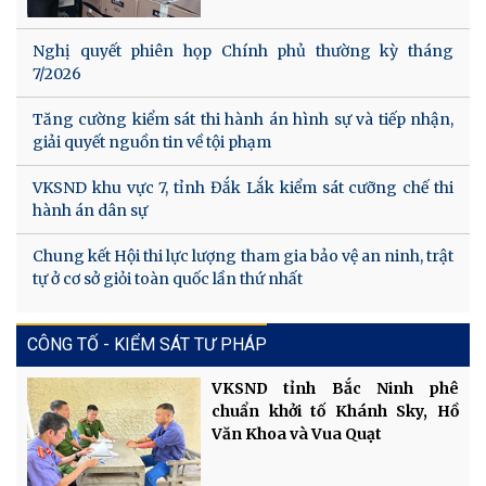
Nghị quyết phiên họp Chính phủ thường kỳ tháng
7/2026
Tăng cường kiểm sát thi hành án hình sự và tiếp nhận,
giải quyết nguồn tin về tội phạm
VKSND khu vực 7, tỉnh Đắk Lắk kiểm sát cưỡng chế thi
hành án dân sự
Chung kết Hội thi lực lượng tham gia bảo vệ an ninh, trật
tự ở cơ sở giỏi toàn quốc lần thứ nhất
CÔNG TỐ - KIỂM SÁT TƯ PHÁP
VKSND tỉnh Bắc Ninh phê
chuẩn khởi tố Khánh Sky, Hồ
Văn Khoa và Vua Quạt