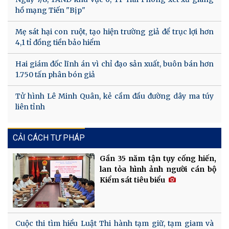
hồ mạng Tiến "Bịp"
Mẹ sát hại con ruột, tạo hiện trường giả để trục lợi hơn
4,1 tỉ đồng tiền bảo hiểm
Hai giám đốc lĩnh án vì chỉ đạo sản xuất, buôn bán hơn
1.750 tấn phân bón giả
Tử hình Lê Minh Quân, kẻ cầm đầu đường dây ma túy
liên tỉnh
CẢI CÁCH TƯ PHÁP
Gần 35 năm tận tụy cống hiến,
lan tỏa hình ảnh người cán bộ
Kiểm sát tiêu biểu
Cuộc thi tìm hiểu Luật Thi hành tạm giữ, tạm giam và