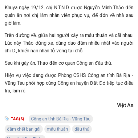
Khuya ngày 19/12, chị N.T.N.D. được Nguyễn Minh Thảo đến
quán ăn nơi chị làm nhân viên phục vụ, để đón về nhà sau
giờ làm.
Trên đường về, giữa hai người xảy ra mâu thuẫn và cãi nhau.
Lúc này Thảo dừng xe, dùng dao đâm nhiều nhát vào người
chị D., khiến nạn nhân tử vong tại chỗ.
Sau khi gây án, Thảo đến cơ quan Công an đầu thú.
Hiện vụ việc đang được Phòng CSHS Công an tỉnh Bà Rịa -
Vũng Tàu phối hợp cùng Công an huyện Đất Đỏ tiếp tục điều
tra, làm rõ.
Việt An
TAG(S):
Công an tỉnh Bà Rịa - Vũng Tàu
đâm chết bạn gái
mâu thuẫn
đầu thú