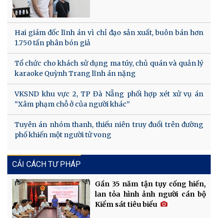
Hai giám đốc lĩnh án vì chỉ đạo sản xuất, buôn bán hơn
1.750 tấn phân bón giả
Tổ chức cho khách sử dụng ma túy, chủ quán và quản lý
karaoke Quỳnh Trang lĩnh án nặng
VKSND khu vực 2, TP Đà Nẵng phối hợp xét xử vụ án
“Xâm phạm chỗ ở của người khác”
Tuyên án nhóm thanh, thiếu niên truy đuổi trên đường
phố khiến một người tử vong
CẢI CÁCH TƯ PHÁP
Gần 35 năm tận tụy cống hiến,
lan tỏa hình ảnh người cán bộ
Kiểm sát tiêu biểu