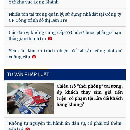
Y tế khu vực Long Khánh
Nhiều tồn tại trong quản lý, sử dụng nhà đất tại Công ty
CP Công trình đô thị Bến Tre
Các đơn vị không cung cấp 653 hồ sơ, buộc phải gia hạn
thời gian thanh tra
Yêu cầu làm rõ trách nhiệm để tài sản công dôi dư
xuống cấp
TƯ VẤN PHÁP LUẬT
Chiêu trò "thổi phồng" tai ương,
ép khách thay sim giá tiền
triệu, có phạm tội Lừa dối khách
hàng không?
Không tự nguyện thi hành án dân sự, có phải trả thêm
tiền lãi?