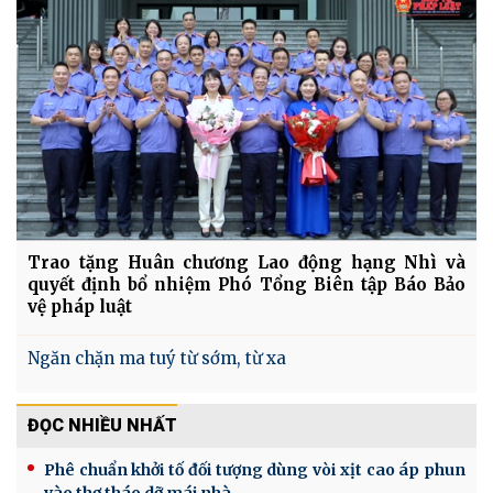
Trao tặng Huân chương Lao động hạng Nhì và
quyết định bổ nhiệm Phó Tổng Biên tập Báo Bảo
vệ pháp luật
Ngăn chặn ma tuý từ sớm, từ xa
ĐỌC NHIỀU NHẤT
Phê chuẩn khởi tố đối tượng dùng vòi xịt cao áp phun
vào thợ tháo dỡ mái nhà