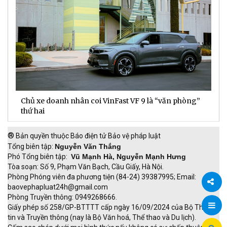
Chủ xe doanh nhân coi VinFast VF 9 là “văn phòng”
T
thứ hai
t
®
Bản quyền thuộc Báo điện tử Bảo vệ pháp luật
Tổng biên tập:
Nguyễn Văn Thắng
Phó Tổng biên tập:
Vũ Mạnh Hà, Nguyễn Mạnh Hưng
Tòa soạn: Số 9, Phạm Văn Bạch, Cầu Giấy, Hà Nội.
Phòng Phóng viên đa phương tiện (84-24) 39387995; Email:
baovephapluat24h@gmail.com
Phòng Truyền thông: 0949268666.
Chia
Giấy phép số 258/GP-BTTTT cấp ngày 16/09/2024 của Bộ Thông
tin và Truyền thông (nay là Bộ Văn hoá, Thể thao và Du lịch).
sẻ