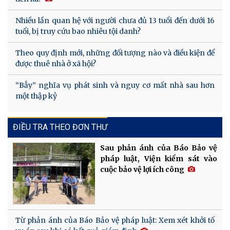
Nhiều lần quan hệ với người chưa đủ 13 tuổi đến dưới 16
tuổi, bị truy cứu bao nhiêu tội danh?
Theo quy định mới, những đối tượng nào và điều kiện để
được thuê nhà ở xã hội?
“Bẫy” nghĩa vụ phát sinh và nguy cơ mất nhà sau hơn
một thập kỷ
ĐIỀU TRA THEO ĐƠN THƯ
Sau phản ánh của Báo Bảo vệ
pháp luật, Viện kiểm sát vào
cuộc bảo vệ lợi ích công
Từ phản ánh của Báo Bảo vệ pháp luật: Xem xét khởi tố