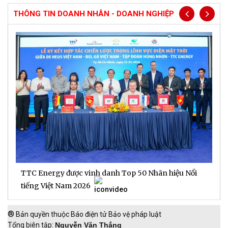
THÔNG TIN DOANH NHÂN - DOANH NGHIỆP
TTC Energy được vinh danh Top 50 Nhãn hiệu Nổi
N
c
tiếng Việt Nam 2026
®
Bản quyền thuộc Báo điện tử Bảo vệ pháp luật
Tổng biên tập:
Nguyễn Văn Thắng