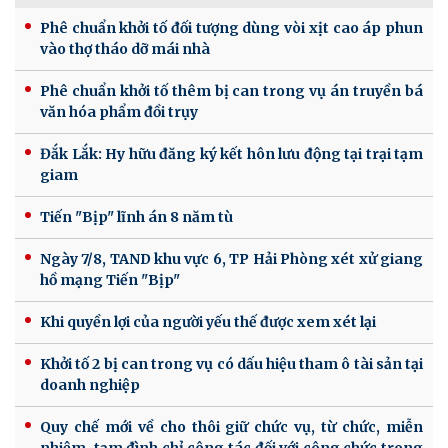
Phê chuẩn khởi tố đối tượng dùng vòi xịt cao áp phun
vào thợ tháo dỡ mái nhà
Phê chuẩn khởi tố thêm bị can trong vụ án truyền bá
văn hóa phẩm đồi trụy
Đắk Lắk: Hy hữu đăng ký kết hôn lưu động tại trại tạm
giam
Tiến "Bịp" lĩnh án 8 năm tù
Ngày 7/8, TAND khu vực 6, TP Hải Phòng xét xử giang
hồ mạng Tiến "Bịp"
Khi quyền lợi của người yếu thế được xem xét lại
Khởi tố 2 bị can trong vụ có dấu hiệu tham ô tài sản tại
doanh nghiệp
Quy chế mới về cho thôi giữ chức vụ, từ chức, miễn