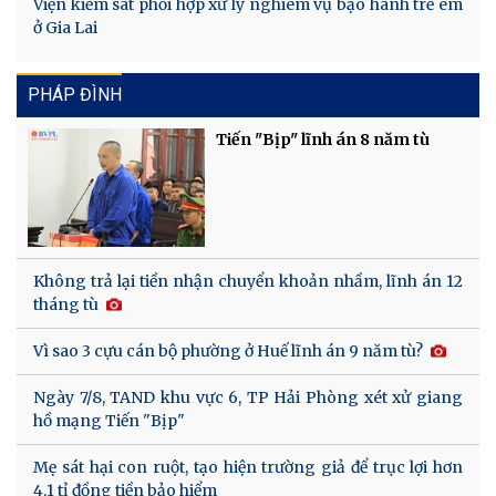
Viện kiểm sát phối hợp xử lý nghiêm vụ bạo hành trẻ em
ở Gia Lai
PHÁP ĐÌNH
Tiến "Bịp" lĩnh án 8 năm tù
Không trả lại tiền nhận chuyển khoản nhầm, lĩnh án 12
tháng tù
Vì sao 3 cựu cán bộ phường ở Huế lĩnh án 9 năm tù?
Ngày 7/8, TAND khu vực 6, TP Hải Phòng xét xử giang
hồ mạng Tiến "Bịp"
Mẹ sát hại con ruột, tạo hiện trường giả để trục lợi hơn
4,1 tỉ đồng tiền bảo hiểm