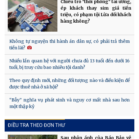
Chiêu trò "thổi phồng" tai ương,
ép khách thay sim giá tiền
triệu, có phạm tội Lừa dối khách
hàng không?
Không tự nguyện thi hành án dân sự, có phải trả thêm
tiền lãi?
Nhiều lần quan hệ với người chưa đủ 13 tuổi đến dưới 16
tuổi, bị truy cứu bao nhiêu tội danh?
Theo quy định mới, những đối tượng nào và điều kiện để
được thuê nhà ở xã hội?
“Bẫy” nghĩa vụ phát sinh và nguy cơ mất nhà sau hơn
một thập kỷ
ĐIỀU TRA THEO ĐƠN THƯ
Sau phản ánh của Báo Bảo vệ