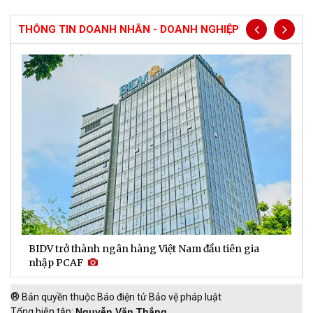
THÔNG TIN DOANH NHÂN - DOANH NGHIỆP
BIDV trở thành ngân hàng Việt Nam đầu tiên gia
D
nhập PCAF
l
®
Bản quyền thuộc Báo điện tử Bảo vệ pháp luật
Tổng biên tập:
Nguyễn Văn Thắng