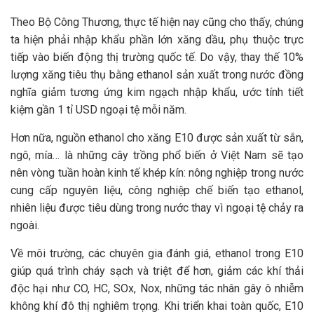
Theo Bộ Công Thương, thực tế hiện nay cũng cho thấy, chúng
ta hiện phải nhập khẩu phần lớn xăng dầu, phụ thuộc trực
tiếp vào biến động thị trường quốc tế. Do vậy, thay thế 10%
lượng xăng tiêu thụ bằng ethanol sản xuất trong nước đồng
nghĩa giảm tương ứng kim ngạch nhập khẩu, ước tính tiết
kiệm gần 1 tỉ USD ngoại tệ mỗi năm.
Hơn nữa, nguồn ethanol cho xăng E10 được sản xuất từ sắn,
ngô, mía… là những cây trồng phổ biến ở Việt Nam sẽ tạo
nên vòng tuần hoàn kinh tế khép kín: nông nghiệp trong nước
cung cấp nguyên liệu, công nghiệp chế biến tạo ethanol,
nhiên liệu được tiêu dùng trong nước thay vì ngoại tệ chảy ra
ngoài.
Về môi trường, các chuyên gia đánh giá, ethanol trong E10
giúp quá trình cháy sạch và triệt để hơn, giảm các khí thải
độc hại như CO, HC, SOx, Nox, những tác nhân gây ô nhiễm
không khí đô thị nghiêm trọng. Khi triển khai toàn quốc, E10