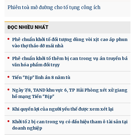
Phiên toà mở đường cho tố tụng công ích
ĐỌC NHIỀU NHẤT
Phê chuẩn khởi tố đối tượng dùng vòi xịt cao áp phun
vào thợ tháo dỡ mái nhà
Phê chuẩn khởi tố thêm bị can trong vụ án truyền bá
văn hóa phẩm đồi trụy
Tiến "Bịp" lĩnh án 8 năm tù
Ngày 7/8, TAND khu vực 6, TP Hải Phòng xét xử giang
hồ mạng Tiến "Bịp"
Khi quyền lợi của người yếu thế được xem xét lại
Khởi tố 2 bị can trong vụ có dấu hiệu tham ô tài sản tại
doanh nghiệp