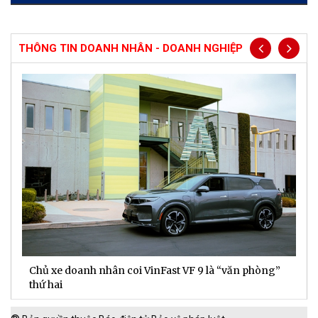
THÔNG TIN DOANH NHÂN - DOANH NGHIỆP
Chủ xe doanh nhân coi VinFast VF 9 là “văn phòng”
T
thứ hai
t