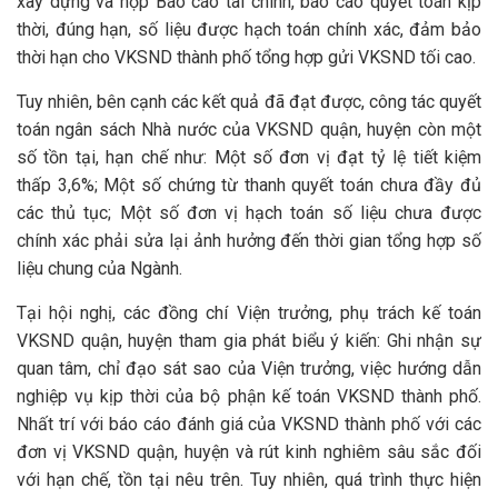
xây dựng và nộp Báo cáo tài chính, báo cáo quyết toán kịp
thời, đúng hạn, số liệu được hạch toán chính xác, đảm bảo
thời hạn cho VKSND thành phố tổng hợp gửi VKSND tối cao.
Tuy nhiên, bên cạnh các kết quả đã đạt được, công tác quyết
toán ngân sách Nhà nước của VKSND quận, huyện còn một
số tồn tại, hạn chế như: Một số đơn vị đạt tỷ lệ tiết kiệm
thấp 3,6%; Một số chứng từ thanh quyết toán chưa đầy đủ
các thủ tục; Một số đơn vị hạch toán số liệu chưa được
chính xác phải sửa lại ảnh hưởng đến thời gian tổng hợp số
liệu chung của Ngành.
Tại hội nghị, các đồng chí Viện trưởng, phụ trách kế toán
VKSND quận, huyện tham gia phát biểu ý kiến: Ghi nhận sự
quan tâm, chỉ đạo sát sao của Viện trưởng, việc hướng dẫn
nghiệp vụ kịp thời của bộ phận kế toán VKSND thành phố.
Nhất trí với báo cáo đánh giá của VKSND thành phố với các
đơn vị VKSND quận, huyện và rút kinh nghiêm sâu sắc đối
với hạn chế, tồn tại nêu trên. Tuy nhiên, quá trình thực hiện