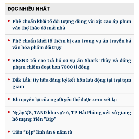
ĐỌC NHIỀU NHẤT
Phê chuẩn khởi tố đối tượng dùng vòi xịt cao áp phun
vào thợ tháo dỡ mái nhà
Phê chuẩn khởi tố thêm bị can trong vụ án truyền bá
văn hóa phẩm đồi trụy
VKSND tối cao trả hồ sơ vụ án Shark Thủy và đồng
phạm chiếm đoạt hơn 7000 tỉ đồng
Đắk Lắk: Hy hữu đăng ký kết hôn lưu động tại trại tạm
giam
Khi quyền lợi của người yếu thế được xem xét lại
Ngày 7/8, TAND khu vực 6, TP Hải Phòng xét xử giang
hồ mạng Tiến "Bịp"
Tiến "Bịp" lĩnh án 8 năm tù