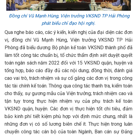
Đồng chí Vũ Mạnh Hùng, Viện trưởng VKSND TP Hải Phòng
phát biểu chỉ đạo hội nghị.
Qua nghe báo cáo, các ý kiến, kiến nghị của đại diện các đơn
vị, đồng chí Vũ Mạnh Hùng, Viện trưởng VKSND TP Hải
Phòng đã biểu dương Bộ phận kế toán VKSND thành phố đã
làm tốt công tác chuẩn bị, tổ chức thẩm định xét duyệt quyết
toán ngân sách năm 2022 đối với 15 VKSND quận, huyện và
tổng hợp, báo cáo đầy đủ các nội dung; đồng thời, đánh giá
cao vai trò, trách nhiệm và sự cố gắng các đơn vị trong công
tác tài chính kế toán. Thông qua công tác thanh tra, kiểm toán
cho thấy, sự gương mẫu của Viện trưởng; trách nhiệm cao và
tận tụy trong thực hiện nhiệm vụ của phụ trách kế toán
VKSND quận, huyện. Các đơn vị thực hiện tốt chi tiêu, đảm
bảo kinh phí tiết kiệm phù hợp với định mức chung, nhất là
những đơn vị có số lương biên chế ít. Thực hiện trong luân
chuyển công tác cán bộ của toàn Ngành, Ban cán sự Đảng