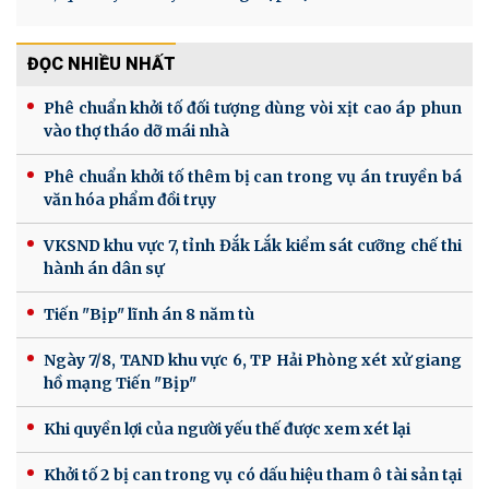
ĐỌC NHIỀU NHẤT
Phê chuẩn khởi tố đối tượng dùng vòi xịt cao áp phun
vào thợ tháo dỡ mái nhà
Phê chuẩn khởi tố thêm bị can trong vụ án truyền bá
văn hóa phẩm đồi trụy
VKSND khu vực 7, tỉnh Đắk Lắk kiểm sát cưỡng chế thi
hành án dân sự
Tiến "Bịp" lĩnh án 8 năm tù
Ngày 7/8, TAND khu vực 6, TP Hải Phòng xét xử giang
hồ mạng Tiến "Bịp"
Khi quyền lợi của người yếu thế được xem xét lại
Khởi tố 2 bị can trong vụ có dấu hiệu tham ô tài sản tại