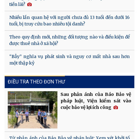
tiền lãi?
Nhiều lần quan hệ với người chưa đủ 13 tuổi đến dưới 16
tuổi, bị truy cứu bao nhiêu tội danh?
Theo quy định mới, những đối tượng nào và điều kiện để
được thuê nhà ở xã hội?
“Bẫy” nghĩa vụ phát sinh và nguy cơ mất nhà sau hơn
một thập kỷ
ĐIỀU TRA THEO ĐƠN THƯ
Sau phản ánh của Báo Bảo vệ
pháp luật, Viện kiểm sát vào
cuộc bảo vệ lợi ích công
Từ phản ánh của Báo Bảo vệ pháp luật: Xem xét khởi tố