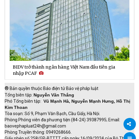
BIDV trở thành ngân hàng Việt Nam đầu tiên gia
DNSE
nhập PCAF
lần 
®
Bản quyền thuộc Báo điện tử Bảo vệ pháp luật
Tổng biên tập:
Nguyễn Văn Thắng
Phó Tổng biên tập:
Vũ Mạnh Hà, Nguyễn Mạnh Hưng, Hồ Thị
Kim Thoan
Tòa soạn: Số 9, Phạm Văn Bạch, Cầu Giấy, Hà Nội.
Phòng Phóng viên đa phương tiện (84-24) 39387995; Email:
baovephapluat24h@gmail.com
Phòng Truyền thông: 0949268666.
Chia
Giấy phép số 258/GP-BTTTT cấp ngày 16/09/2024 của Bộ Thông