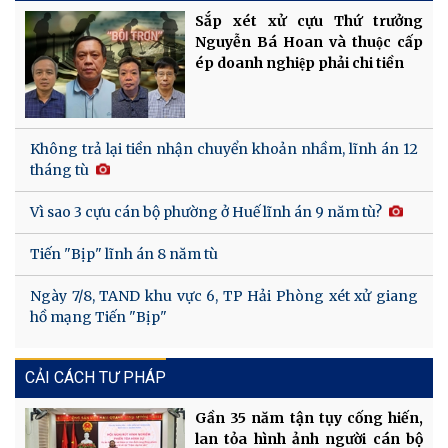
Sắp xét xử cựu Thứ trưởng
Nguyễn Bá Hoan và thuộc cấp
ép doanh nghiệp phải chi tiền
Không trả lại tiền nhận chuyển khoản nhầm, lĩnh án 12
tháng tù
Vì sao 3 cựu cán bộ phường ở Huế lĩnh án 9 năm tù?
Tiến "Bịp" lĩnh án 8 năm tù
Ngày 7/8, TAND khu vực 6, TP Hải Phòng xét xử giang
hồ mạng Tiến "Bịp"
CẢI CÁCH TƯ PHÁP
Gần 35 năm tận tụy cống hiến,
lan tỏa hình ảnh người cán bộ