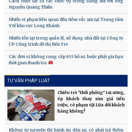
Cách chức tất cả các chức vụ trong Đảng đối với ông
Nguyễn Quang Thiều
Nhiều vi phạm liên quan đến tiêm vắc xin tại Trung tâm
Y tế khu vực Long Khánh
Nhiều tồn tại trong quản lý, sử dụng nhà đất tại Công ty
CP Công trình đô thị Bến Tre
Các đơn vị không cung cấp 653 hồ sơ, buộc phải gia hạn
thời gian thanh tra
TƯ VẤN PHÁP LUẬT
Chiêu trò "thổi phồng" tai ương,
ép khách thay sim giá tiền
triệu, có phạm tội Lừa dối khách
hàng không?
Không tự nguyện thi hành án dân sự, có phải trả thêm