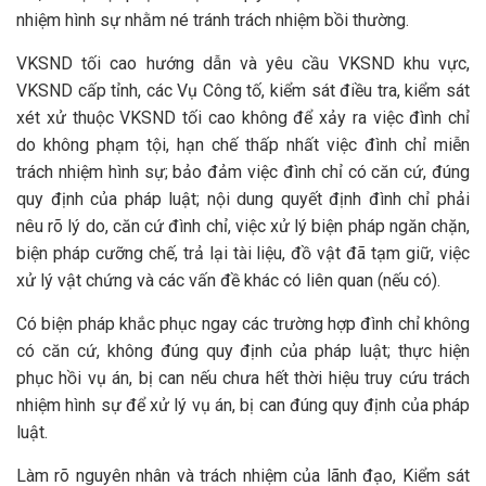
nhiệm hình sự nhằm né tránh trách nhiệm bồi thường.
VKSND tối cao hướng dẫn và yêu cầu VKSND khu vực,
VKSND cấp tỉnh, các Vụ Công tố, kiểm sát điều tra, kiểm sát
xét xử thuộc VKSND tối cao không để xảy ra việc đình chỉ
do không phạm tội, hạn chế thấp nhất việc đình chỉ miễn
trách nhiệm hình sự; bảo đảm việc đình chỉ có căn cứ, đúng
quy định của pháp luật; nội dung quyết định đình chỉ phải
nêu rõ lý do, căn cứ đình chỉ, việc xử lý biện pháp ngăn chặn,
biện pháp cưỡng chế, trả lại tài liệu, đồ vật đã tạm giữ, việc
xử lý vật chứng và các vấn đề khác có liên quan (nếu có).
Có biện pháp khắc phục ngay các trường hợp đình chỉ không
có căn cứ, không đúng quy định của pháp luật; thực hiện
phục hồi vụ án, bị can nếu chưa hết thời hiệu truy cứu trách
nhiệm hình sự để xử lý vụ án, bị can đúng quy định của pháp
luật.
Làm rõ nguyên nhân và trách nhiệm của lãnh đạo, Kiểm sát