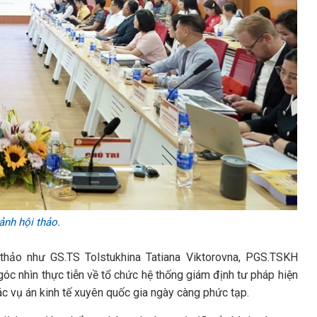
nh hội thảo.
thảo như GS.TS Tolstukhina Tatiana Viktorovna, PGS.TSKH
c nhìn thực tiễn về tổ chức hệ thống giám định tư pháp hiện
ác vụ án kinh tế xuyên quốc gia ngày càng phức tạp.