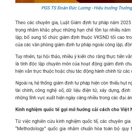
PGS.TS Đoàn Đức Lương - Hiệu trưởng Trường Đ
Theo các chuyên gia, Luật Giám định tư pháp năm 2025 
trọng nhằm khắc phục những hạn chế tồn tại nhiều năm
lập; bổ sung tổ chức giám định thuộc VKSND tối cao tro
của các văn phòng giám định tư pháp ngoài công lập; đồng 
Tuy nhiên, tại hội thảo, nhiều ý kiến cho rằng thực tiễn v
là tính độc lập chuyên môn của hoạt động giám định ch
hiện vẫn trực thuộc hoặc chịu tác động hành chính từ các 
Ngoài ra, hệ thống giám định tư pháp hiện còn thiếu hụt 
tài chính, công nghệ số, dữ liệu điện tử, xây dựng, định
những lĩnh vực xuất hiện ngày càng nhiều trong các đại án 
Kinh nghiệm quốc tế gợi mở hướng cải cách cho Việt
Từ việc nghiên cứu kinh nghiệm quốc tế, các chuyên gi
“Methodology” quốc gia nhằm chuẩn hóa toàn bộ quy t