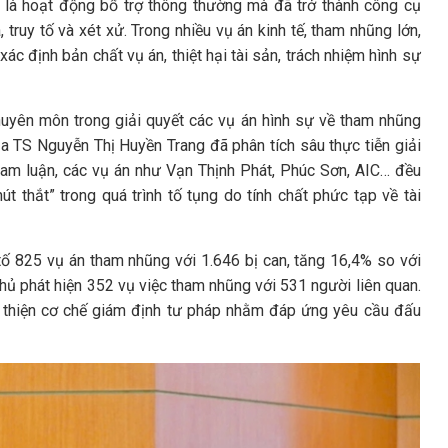
 là hoạt động bổ trợ thông thường mà đã trở thành công cụ
truy tố và xét xử. Trong nhiều vụ án kinh tế, tham nhũng lớn,
c định bản chất vụ án, thiệt hại tài sản, trách nhiệm hình sự
huyên môn trong giải quyết các vụ án hình sự về tham nhũng
ủa TS Nguyễn Thị Huyền Trang đã phân tích sâu thực tiễn giải
tham luận, các vụ án như Vạn Thịnh Phát, Phúc Sơn, AIC… đều
t thắt” trong quá trình tố tụng do tính chất phức tạp về tài
tố 825 vụ án tham nhũng với 1.646 bị can, tăng 16,4% so với
hủ phát hiện 352 vụ việc tham nhũng với 531 người liên quan.
n thiện cơ chế giám định tư pháp nhằm đáp ứng yêu cầu đấu