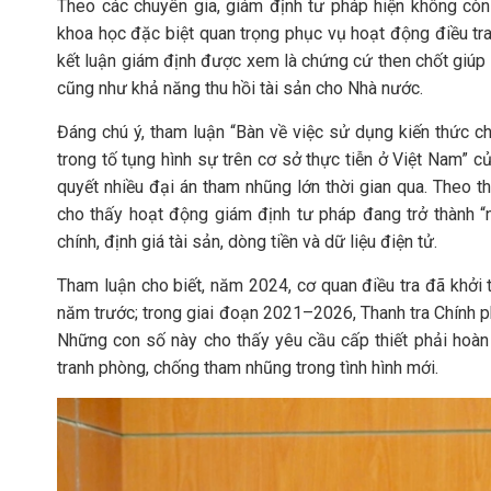
Theo các chuyên gia, giám định tư pháp hiện không còn
khoa học đặc biệt quan trọng phục vụ hoạt động điều tra, 
kết luận giám định được xem là chứng cứ then chốt giúp xá
cũng như khả năng thu hồi tài sản cho Nhà nước.
Đáng chú ý, tham luận “Bàn về việc sử dụng kiến thức c
trong tố tụng hình sự trên cơ sở thực tiễn ở Việt Nam” c
quyết nhiều đại án tham nhũng lớn thời gian qua. Theo 
cho thấy hoạt động giám định tư pháp đang trở thành “nú
chính, định giá tài sản, dòng tiền và dữ liệu điện tử.
Tham luận cho biết, năm 2024, cơ quan điều tra đã khởi 
năm trước; trong giai đoạn 2021–2026, Thanh tra Chính p
Những con số này cho thấy yêu cầu cấp thiết phải hoà
tranh phòng, chống tham nhũng trong tình hình mới.