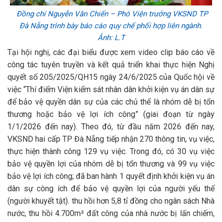
Đồng chí Nguyễn Văn Chiến – Phó Viện trưởng VKSND TP
Đà Nẵng trình bày báo cáo quy chế phối hợp liên ngành.
Ảnh: L.T
Tại hội nghị, các đại biểu được xem video clip báo cáo về
công tác tuyên truyền và kết quả triển khai thực hiện Nghị
quyết số 205/2025/QH15 ngày 24/6/2025 của Quốc hội về
việc “Thí điểm Viện kiểm sát nhân dân khởi kiện vụ án dân sự
để bảo vệ quyền dân sự của các chủ thể là nhóm dễ bị tổn
thương hoặc bảo vệ lợi ích công” (giai đoạn từ ngày
1/1/2026 đến nay). Theo đó, từ đầu năm 2026 đến nay,
VKSND hai cấp TP Đà Nẵng tiếp nhận 270 thông tin, vụ việc,
thực hiện thành công 129 vụ việc. Trong đó, có 30 vụ việc
bảo vệ quyền lợi của nhóm dễ bị tổn thương và 99 vụ việc
bảo vệ lợi ích công; đã ban hành 1 quyết định khởi kiện vụ án
dân sự công ích để bảo vệ quyền lợi của người yếu thế
(người khuyết tật). thu hồi hơn 5,8 tỉ đồng cho ngân sách Nhà
nước, thu hồi 4.700m² đất công của nhà nước bị lấn chiếm,