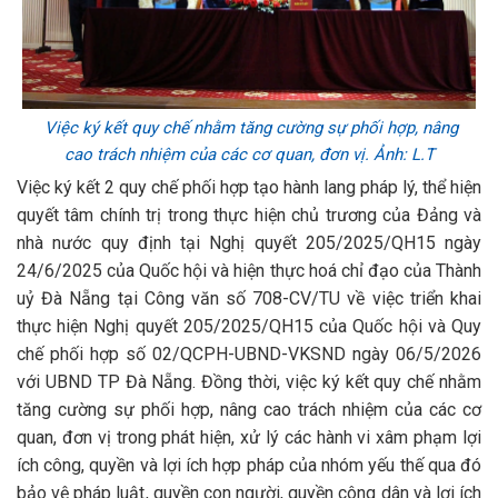
Việc ký kết quy chế nhằm tăng cường sự phối hợp, nâng
cao trách nhiệm của các cơ quan, đơn vị. Ảnh: L.T
Việc ký kết 2 quy chế phối hợp tạo hành lang pháp lý, thể hiện
quyết tâm chính trị trong thực hiện chủ trương của Đảng và
nhà nước quy định tại Nghị quyết 205/2025/QH15 ngày
24/6/2025 của Quốc hội và hiện thực hoá chỉ đạo của Thành
uỷ Đà Nẵng tại Công văn số 708-CV/TU về việc triển khai
thực hiện Nghị quyết 205/2025/QH15 của Quốc hội và Quy
chế phối hợp số 02/QCPH-UBND-VKSND ngày 06/5/2026
với UBND TP Đà Nẵng. Đồng thời, việc ký kết quy chế nhằm
tăng cường sự phối hợp, nâng cao trách nhiệm của các cơ
quan, đơn vị trong phát hiện, xử lý các hành vi xâm phạm lợi
ích công, quyền và lợi ích hợp pháp của nhóm yếu thế qua đó
bảo vệ pháp luật, quyền con người, quyền công dân và lợi ích