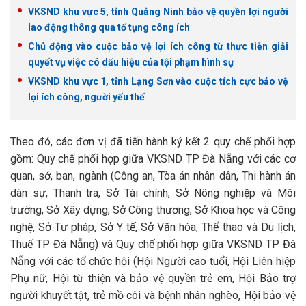
VKSND khu vực 5, tỉnh Quảng Ninh bảo vệ quyền lợi người
lao động thông qua tố tụng công ích
Chủ động vào cuộc bảo vệ lợi ích công từ thực tiễn giải
quyết vụ việc có dấu hiệu của tội phạm hình sự
VKSND khu vực 1, tỉnh Lạng Sơn vào cuộc tích cực bảo vệ
lợi ích công, người yếu thế
Theo đó, các đơn vị đã tiến hành ký kết 2 quy chế phối hợp
gồm: Quy chế phối hợp giữa VKSND TP Đà Nẵng với các cơ
quan, sở, ban, ngành (Công an, Tòa án nhân dân, Thi hành án
dân sự, Thanh tra, Sở Tài chính, Sở Nông nghiệp và Môi
trường, Sở Xây dựng, Sở Công thương, Sở Khoa học và Công
nghệ, Sở Tư pháp, Sở Y tế, Sở Văn hóa, Thể thao và Du lịch,
Thuế TP Đà Nẵng) và Quy chế phối hợp giữa VKSND TP Đà
Nẵng với các tổ chức hội (Hội Người cao tuổi, Hội Liên hiệp
Phụ nữ, Hội từ thiện và bảo vệ quyền trẻ em, Hội Bảo trợ
người khuyết tật, trẻ mồ côi và bệnh nhân nghèo, Hội bảo vệ