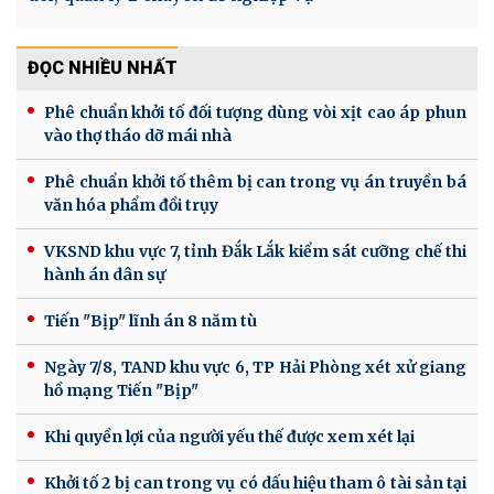
ĐỌC NHIỀU NHẤT
Phê chuẩn khởi tố đối tượng dùng vòi xịt cao áp phun
vào thợ tháo dỡ mái nhà
Phê chuẩn khởi tố thêm bị can trong vụ án truyền bá
văn hóa phẩm đồi trụy
VKSND khu vực 7, tỉnh Đắk Lắk kiểm sát cưỡng chế thi
hành án dân sự
Tiến "Bịp" lĩnh án 8 năm tù
Ngày 7/8, TAND khu vực 6, TP Hải Phòng xét xử giang
hồ mạng Tiến "Bịp"
Khi quyền lợi của người yếu thế được xem xét lại
Khởi tố 2 bị can trong vụ có dấu hiệu tham ô tài sản tại