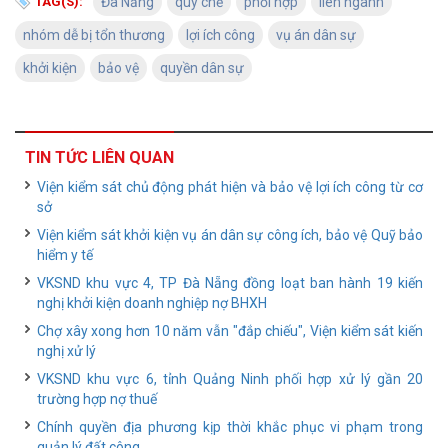
TAG(S):
Đà Nẵng
quy chế
phối hợp
liên ngành
nhóm dễ bị tổn thương
lợi ích công
vụ án dân sự
khởi kiện
bảo vệ
quyền dân sự
TIN TỨC LIÊN QUAN
Viện kiểm sát chủ động phát hiện và bảo vệ lợi ích công từ cơ
sở
Viện kiểm sát khởi kiện vụ án dân sự công ích, bảo vệ Quỹ bảo
hiểm y tế
VKSND khu vực 4, TP Đà Nẵng đồng loạt ban hành 19 kiến
nghị khởi kiện doanh nghiệp nợ BHXH
Chợ xây xong hơn 10 năm vẫn "đắp chiếu", Viện kiểm sát kiến
nghị xử lý
VKSND khu vực 6, tỉnh Quảng Ninh phối hợp xử lý gần 20
trường hợp nợ thuế
Chính quyền địa phương kịp thời khắc phục vi phạm trong
quản lý đất công