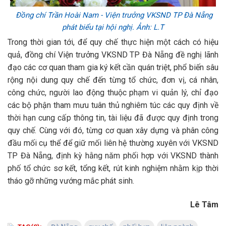
Đồng chí Trần Hoài Nam - Viện trưởng VKSND TP Đà Nẵng
phát biểu tại hội nghị. Ảnh: L.T
Trong thời gian tới, để quy chế thực hiện một cách có hiệu
quả, đồng chí Viện trưởng VKSND TP Đà Nẵng đề nghị lãnh
đạo các cơ quan tham gia ký kết cần quán triệt, phổ biến sâu
rộng nội dung quy chế đến từng tổ chức, đơn vị, cá nhân,
công chức, người lao động thuộc phạm vi quản lý, chỉ đạo
các bộ phận tham mưu tuân thủ nghiêm túc các quy định về
thời hạn cung cấp thông tin, tài liệu đã được quy định trong
quy chế. Cùng với đó, từng cơ quan xây dựng và phân công
đầu mối cụ thể để giữ mối liên hệ thường xuyên với VKSND
TP Đà Nẵng, định kỳ hằng năm phối hợp với VKSND thành
phố tổ chức sơ kết, tổng kết, rút kinh nghiệm nhằm kịp thời
tháo gỡ những vướng mắc phát sinh.
Lê Tâm