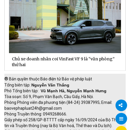
Chủ xe doanh nhân coi VinFast VF 9 là “văn phòng”
T
thứ hai
t
®
Bản quyền thuộc Báo điện tử Bảo vệ pháp luật
Tổng biên tập:
Nguyễn Văn Thắng
Phó Tổng biên tập:
Vũ Mạnh Hà, Nguyễn Mạnh Hưng
Tòa soạn: Số 9, Phạm Văn Bạch, Cầu Giấy, Hà Nội.
Phòng Phóng viên đa phương tiện (84-24) 39387995; Email:
baovephapluat24h@gmail.com
Phòng Truyền thông: 0949268666.
Chia
Giấy phép số 258/GP-BTTTT cấp ngày 16/09/2024 của Bộ Thông
tin và Truyền thông (nay là Bộ Văn hoá, Thể thao và Du lịch).
sẻ