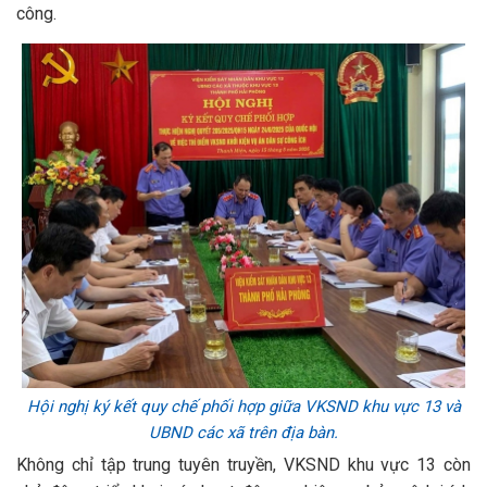
công.
Hội nghị ký kết quy chế phối hợp giữa VKSND khu vực 13 và
UBND các xã trên địa bàn.
Không chỉ tập trung tuyên truyền, VKSND khu vực 13 còn