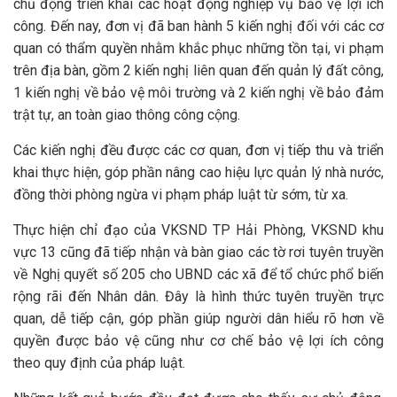
chủ động triển khai các hoạt động nghiệp vụ bảo vệ lợi ích
công. Đến nay, đơn vị đã ban hành 5 kiến nghị đối với các cơ
quan có thẩm quyền nhằm khắc phục những tồn tại, vi phạm
trên địa bàn, gồm 2 kiến nghị liên quan đến quản lý đất công,
1 kiến nghị về bảo vệ môi trường và 2 kiến nghị về bảo đảm
trật tự, an toàn giao thông công cộng.
Các kiến nghị đều được các cơ quan, đơn vị tiếp thu và triển
khai thực hiện, góp phần nâng cao hiệu lực quản lý nhà nước,
đồng thời phòng ngừa vi phạm pháp luật từ sớm, từ xa.
Thực hiện chỉ đạo của VKSND TP Hải Phòng, VKSND khu
vực 13 cũng đã tiếp nhận và bàn giao các tờ rơi tuyên truyền
về Nghị quyết số 205 cho UBND các xã để tổ chức phổ biến
rộng rãi đến Nhân dân. Đây là hình thức tuyên truyền trực
quan, dễ tiếp cận, góp phần giúp người dân hiểu rõ hơn về
quyền được bảo vệ cũng như cơ chế bảo vệ lợi ích công
theo quy định của pháp luật.