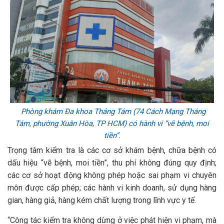
Phòng khám Đa khoa Tháng Tám (74 Cách Mạng Tháng
Tám, phường Xuân Hòa, TP HCM) có hành vi “vẽ bệnh, moi
tiền”.
Trọng tâm kiểm tra là các cơ sở khám bệnh, chữa bệnh có
dấu hiệu “vẽ bệnh, moi tiền”, thu phí không đúng quy định;
các cơ sở hoạt động không phép hoặc sai phạm vi chuyên
môn được cấp phép; các hành vi kinh doanh, sử dụng hàng
gian, hàng giả, hàng kém chất lượng trong lĩnh vực y tế.
“Công tác kiểm tra không dừng ở việc phát hiện vi phạm, mà