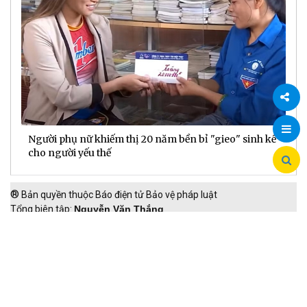
Chia
Người phụ nữ khiếm thị 20 năm bền bỉ "gieo" sinh kế
D
cho người yếu thế
t
sẻ
®
Bản quyền thuộc Báo điện tử Bảo vệ pháp luật
Tổng biên tập:
Nguyễn Văn Thắng
Phó Tổng biên tập:
Vũ Mạnh Hà, Nguyễn Mạnh Hưng, Hồ Thị
Kim Thoan
Tòa soạn: Số 9, Phạm Văn Bạch, Cầu Giấy, Hà Nội.
Phòng Phóng viên đa phương tiện (84-24) 39387995; Email:
baovephapluat24h@gmail.com
Phòng Truyền thông: 0949268666.
Giấy phép số 258/GP-BTTTT cấp ngày 16/09/2024 của Bộ Thông