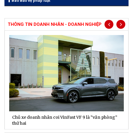
Báo Bảo vệ pháp luật
THÔNG TIN DOANH NHÂN - DOANH NGHIỆP
Chủ xe doanh nhân coi VinFast VF 9 là “văn phòng”
T
thứ hai
t